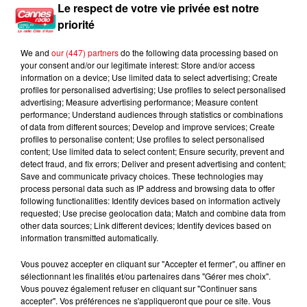
Le respect de votre vie privée est notre
21h26
21h26
21h23
21h23
21h21
21h21
priorité
We and
our (447) partners
do the following data processing based on
your consent and/or our legitimate interest: Store and/or access
information on a device; Use limited data to select advertising; Create
profiles for personalised advertising; Use profiles to select personalised
advertising; Measure advertising performance; Measure content
WEEZER, RAC
SÖNNEFELT, NEASCAPE
BOOTY LEAK, LEXMORRIS,
Africa (rac Remix)
Better Off Alone
performance; Understand audiences through statistics or combinations
MARGAD
Cold Heart
of data from different sources; Develop and improve services; Create
profiles to personalise content; Use profiles to select personalised
content; Use limited data to select content; Ensure security, prevent and
detect fraud, and fix errors; Deliver and present advertising and content;
Save and communicate privacy choices. These technologies may
process personal data such as IP address and browsing data to offer
L'HOROSCOPE
following functionalities: Identify devices based on information actively
requested; Use precise geolocation data; Match and combine data from
other data sources; Link different devices; Identify devices based on
information transmitted automatically.
Vous pouvez accepter en cliquant sur "Accepter et fermer", ou affiner en
sélectionnant les finalités et/ou partenaires dans "Gérer mes choix".
Vous pouvez également refuser en cliquant sur "Continuer sans
accepter". Vos préférences ne s'appliqueront que pour ce site. Vous