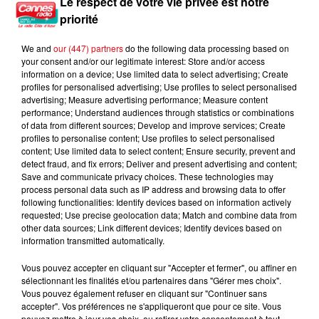
Le respect de votre vie privée est notre
8h51
8h51
8h48
8h48
8h45
8h45
priorité
We and
our (447) partners
do the following data processing based on
your consent and/or our legitimate interest: Store and/or access
information on a device; Use limited data to select advertising; Create
profiles for personalised advertising; Use profiles to select personalised
advertising; Measure advertising performance; Measure content
EMMANUEL MOIRE
JULIEN LIEB FEAT. OTTA
GERALD DE PALMAS
performance; Understand audiences through statistics or combinations
Sans Dire Un Mot
Dis-Moi Où
Une Seule Vie
of data from different sources; Develop and improve services; Create
profiles to personalise content; Use profiles to select personalised
content; Use limited data to select content; Ensure security, prevent and
detect fraud, and fix errors; Deliver and present advertising and content;
Save and communicate privacy choices. These technologies may
L'HOROSCOPE
process personal data such as IP address and browsing data to offer
following functionalities: Identify devices based on information actively
requested; Use precise geolocation data; Match and combine data from
other data sources; Link different devices; Identify devices based on
information transmitted automatically.
Vous pouvez accepter en cliquant sur "Accepter et fermer", ou affiner en
sélectionnant les finalités et/ou partenaires dans "Gérer mes choix".
Vous pouvez également refuser en cliquant sur "Continuer sans
accepter". Vos préférences ne s'appliqueront que pour ce site. Vous
pouvez mettre à jour vos choix, ou retirer votre consentement à tout