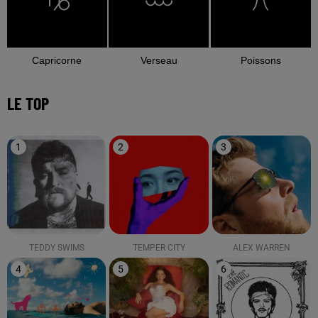
Capricorne
Verseau
Poissons
LE TOP
1
2
3
TEDDY SWIMS
TEMPER CITY
ALEX WARREN
4
5
6