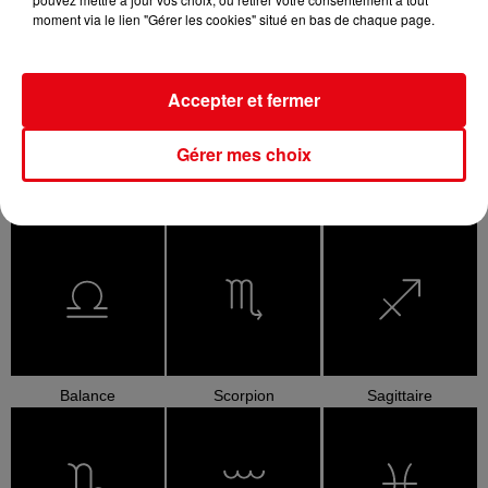
moment via le lien "Gérer les cookies" situé en bas de chaque page.
Bélier
Taureau
Gémeaux
Accepter et fermer
Gérer mes choix
Cancer
Lion
Vierge
Balance
Scorpion
Sagittaire