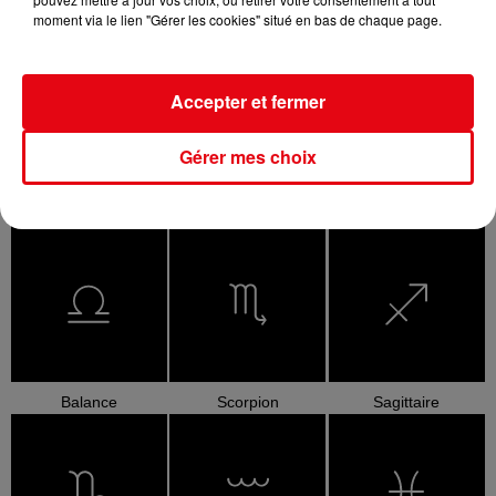
moment via le lien "Gérer les cookies" situé en bas de chaque page.
Bélier
Taureau
Gémeaux
Accepter et fermer
Gérer mes choix
Cancer
Lion
Vierge
Balance
Scorpion
Sagittaire