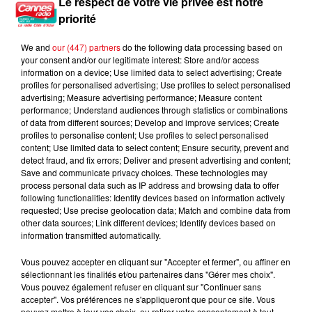
Le respect de votre vie privée est notre
18h33
18h33
18h27
18h27
18h24
18h24
priorité
We and
our (447) partners
do the following data processing based on
your consent and/or our legitimate interest: Store and/or access
information on a device; Use limited data to select advertising; Create
profiles for personalised advertising; Use profiles to select personalised
advertising; Measure advertising performance; Measure content
CHER
BENSON BOONE
VITAA
performance; Understand audiences through statistics or combinations
Believe
Cry
Ca Fait Mal
of data from different sources; Develop and improve services; Create
profiles to personalise content; Use profiles to select personalised
content; Use limited data to select content; Ensure security, prevent and
detect fraud, and fix errors; Deliver and present advertising and content;
Save and communicate privacy choices. These technologies may
L'HOROSCOPE
process personal data such as IP address and browsing data to offer
following functionalities: Identify devices based on information actively
requested; Use precise geolocation data; Match and combine data from
other data sources; Link different devices; Identify devices based on
information transmitted automatically.
Vous pouvez accepter en cliquant sur "Accepter et fermer", ou affiner en
sélectionnant les finalités et/ou partenaires dans "Gérer mes choix".
Vous pouvez également refuser en cliquant sur "Continuer sans
accepter". Vos préférences ne s'appliqueront que pour ce site. Vous
pouvez mettre à jour vos choix, ou retirer votre consentement à tout