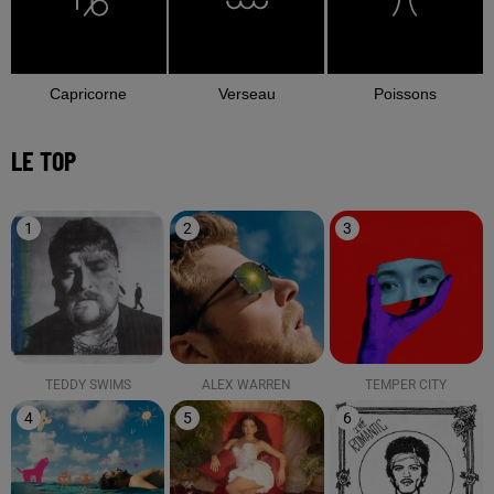
Capricorne
Verseau
Poissons
LE TOP
1
2
3
TEDDY SWIMS
ALEX WARREN
TEMPER CITY
4
5
6