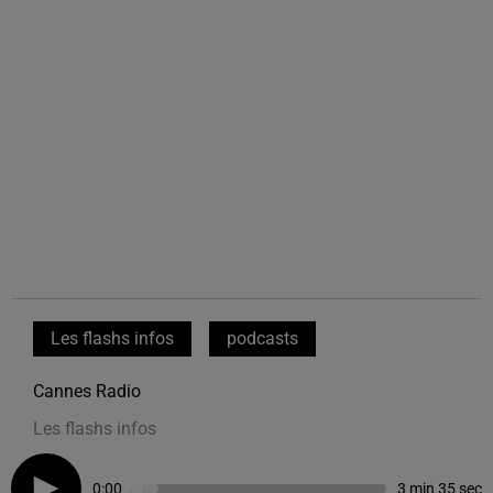
Les flashs infos
podcasts
Cannes Radio
Les flashs infos
0:00
3 min 35 sec