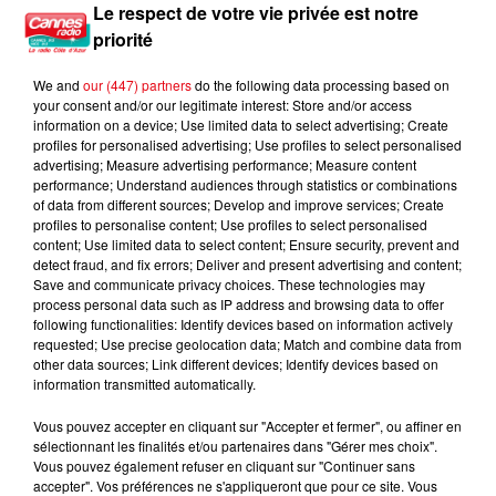
Le respect de votre vie privée est notre
4h22
4h22
4h19
4h19
4h16
4h16
priorité
We and
our (447) partners
do the following data processing based on
your consent and/or our legitimate interest: Store and/or access
information on a device; Use limited data to select advertising; Create
profiles for personalised advertising; Use profiles to select personalised
advertising; Measure advertising performance; Measure content
CLEAN BANDIT FEAT.
PIERRE GARNIER
BRUNO MARS
L'horizon
Grenade
performance; Understand audiences through statistics or combinations
DEMI LOVATO
Solo
of data from different sources; Develop and improve services; Create
profiles to personalise content; Use profiles to select personalised
content; Use limited data to select content; Ensure security, prevent and
detect fraud, and fix errors; Deliver and present advertising and content;
Save and communicate privacy choices. These technologies may
process personal data such as IP address and browsing data to offer
L'HOROSCOPE
following functionalities: Identify devices based on information actively
requested; Use precise geolocation data; Match and combine data from
other data sources; Link different devices; Identify devices based on
information transmitted automatically.
Vous pouvez accepter en cliquant sur "Accepter et fermer", ou affiner en
sélectionnant les finalités et/ou partenaires dans "Gérer mes choix".
Vous pouvez également refuser en cliquant sur "Continuer sans
accepter". Vos préférences ne s'appliqueront que pour ce site. Vous