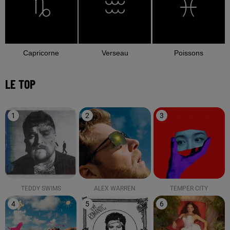
Capricorne
Verseau
Poissons
LE TOP
1
2
3
TEDDY SWIMS
ALEX WARREN
TEMPER CITY
4
5
6