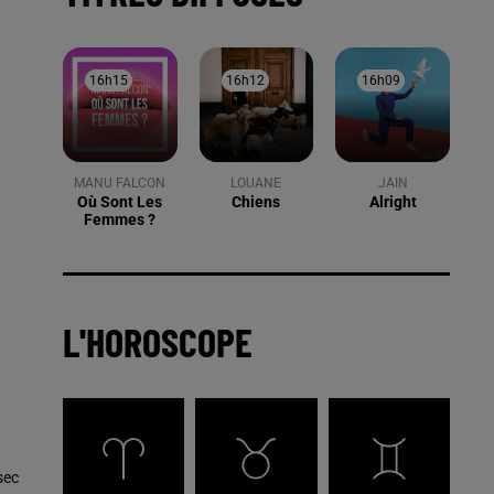
16h15
16h15
16h12
16h12
16h09
16h09
MANU FALCON
LOUANE
JAIN
Où Sont Les
Chiens
Alright
Femmes ?
L'HOROSCOPE
sec