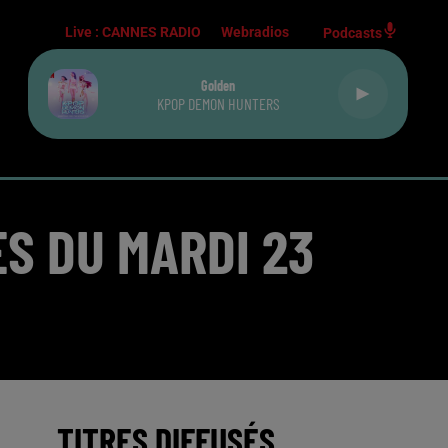
Live :
CANNES RADIO
Webradios
Podcasts
Golden
KPOP DEMON HUNTERS
S DU MARDI 23
TITRES DIFFUSÉS