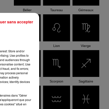
Bélier
Taureau
Gémeaux
uer sans accepter
Cancer
Lion
Vierge
erest: Store and/or
tising; Use profiles to
tand audiences through
personalise content; Use
 fraud, and fix errors;
 may process personal
mation actively
Balance
Scorpion
Sagittaire
vices; Identify devices
rtenaires dans "Gérer
s'appliqueront que pour
les cookies" situé en