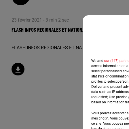
23 février 2021 - 3 min 2 sec
FLASH INFOS REGIONALES ET NATIONALES DU MARDI 23 FEVRI
FLASH INFOS REGIONALES ET NATIONALES DU MARDI 2
We and
our (447) partn
access information on a 
select personalised ad
statistics or combinatio
profiles to select person
Deliver and present adv
data such as IP address 
requested; Use precise g
based on information tra
Vous pouvez accepter en 
mes choix". Vous pouvez
ce site. Vous pouvez met
bas de chaque page.