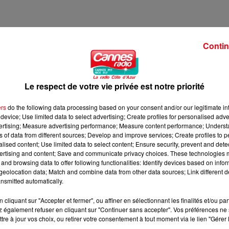
Contin
ER A 8H00
3 FEVRIER A 8H00
Le respect de votre vie privée est notre priorité
ers
do the following data processing based on your consent and/or our legitimate int
device; Use limited data to select advertising; Create profiles for personalised adver
vertising; Measure advertising performance; Measure content performance; Unders
ns of data from different sources; Develop and improve services; Create profiles to 
alised content; Use limited data to select content; Ensure security, prevent and detect
ertising and content; Save and communicate privacy choices. These technologies
and browsing data to offer following functionalities: Identify devices based on infor
eolocation data; Match and combine data from other data sources; Link different de
nsmitted automatically.
cliquant sur "Accepter et fermer", ou affiner en sélectionnant les finalités et/ou pa
 également refuser en cliquant sur "Continuer sans accepter". Vos préférences ne 
tre à jour vos choix, ou retirer votre consentement à tout moment via le lien "Gérer 