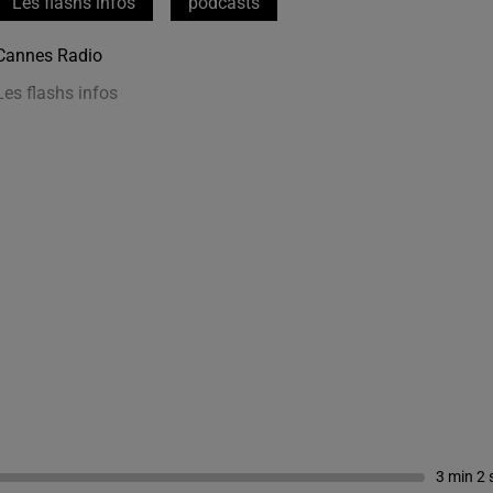
Les flashs infos
podcasts
Cannes Radio
Les flashs infos
3 min 2 