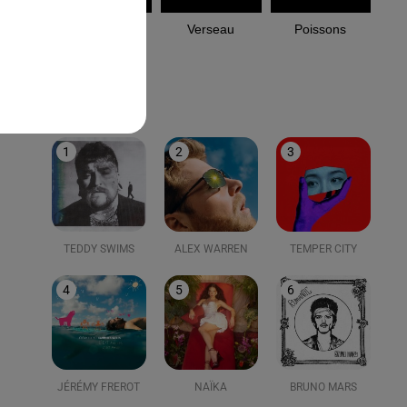
Capricorne
Verseau
Poissons
LE TOP
1
2
3
TEDDY SWIMS
ALEX WARREN
TEMPER CITY
4
5
6
JÉRÉMY FREROT
NAÏKA
BRUNO MARS