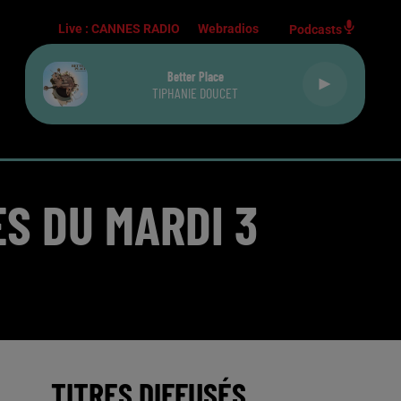
Live :
CANNES RADIO
Webradios
Podcasts
Better Place
TIPHANIE DOUCET
S DU MARDI 3
TITRES DIFFUSÉS