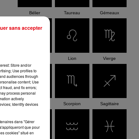
Bélier
Taureau
Gémeaux
uer sans accepter
Cancer
Lion
Vierge
erest: Store and/or
tising; Use profiles to
tand audiences through
personalise content; Use
 fraud, and fix errors;
 may process personal
mation actively
Balance
Scorpion
Sagittaire
vices; Identify devices
rtenaires dans "Gérer
s'appliqueront que pour
les cookies" situé en