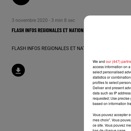
3 novembre 2020 - 3 min 8 sec
FLASH INFOS REGIONALES ET NATIONALES DU MARDI 3 NOVEM
FLASH INFOS REGIONALES ET NATIONALES DU MARDI 
We and
our (447) partn
access information on a 
select personalised ad
statistics or combinatio
profiles to select person
Deliver and present adv
data such as IP address 
requested; Use precise g
based on information tra
Vous pouvez accepter en 
mes choix". Vous pouvez
ce site. Vous pouvez met
bas de chaque page.