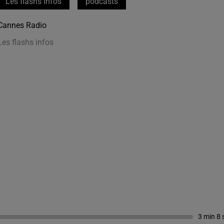
Les flashs infos
podcasts
Cannes Radio
Les flashs infos
3 min 8 