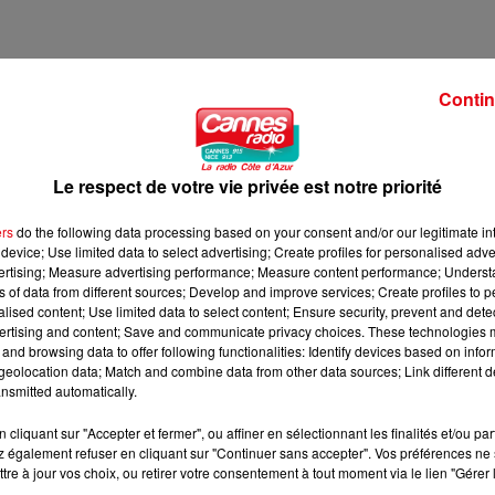
Contin
BRE A 8H00
3 NOVEMBRE A 8H00
Le respect de votre vie privée est notre priorité
ers
do the following data processing based on your consent and/or our legitimate int
device; Use limited data to select advertising; Create profiles for personalised adver
vertising; Measure advertising performance; Measure content performance; Unders
ns of data from different sources; Develop and improve services; Create profiles to 
alised content; Use limited data to select content; Ensure security, prevent and detect
ertising and content; Save and communicate privacy choices. These technologies
and browsing data to offer following functionalities: Identify devices based on infor
eolocation data; Match and combine data from other data sources; Link different de
nsmitted automatically.
cliquant sur "Accepter et fermer", ou affiner en sélectionnant les finalités et/ou pa
 également refuser en cliquant sur "Continuer sans accepter". Vos préférences ne 
tre à jour vos choix, ou retirer votre consentement à tout moment via le lien "Gérer 