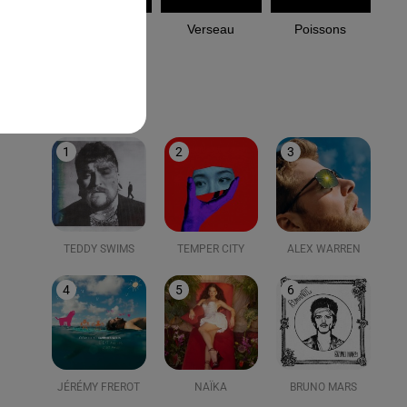
Capricorne
Verseau
Poissons
LE TOP
1
2
3
TEDDY SWIMS
TEMPER CITY
ALEX WARREN
4
5
6
JÉRÉMY FREROT
NAÏKA
BRUNO MARS