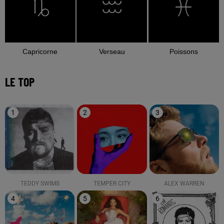
Capricorne
Verseau
Poissons
LE TOP
1
2
3
TEDDY SWIMS
TEMPER CITY
ALEX WARREN
4
5
6