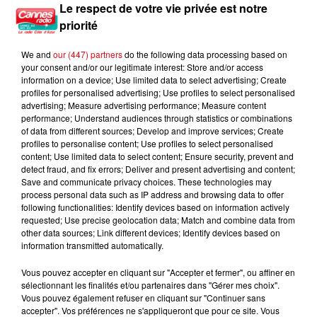
Le respect de votre vie privée est notre
5h36
5h36
5h32
5h32
5h29
5h29
priorité
We and
our (447) partners
do the following data processing based on
your consent and/or our legitimate interest: Store and/or access
information on a device; Use limited data to select advertising; Create
profiles for personalised advertising; Use profiles to select personalised
advertising; Measure advertising performance; Measure content
CALVIN HARRIS Feat.
NATALIE IMBRUGLIA
ANGELE
Torn
Dis-Le
performance; Understand audiences through statistics or combinations
ELLIE GOULDING
Miracle
of data from different sources; Develop and improve services; Create
profiles to personalise content; Use profiles to select personalised
content; Use limited data to select content; Ensure security, prevent and
detect fraud, and fix errors; Deliver and present advertising and content;
Save and communicate privacy choices. These technologies may
process personal data such as IP address and browsing data to offer
L'HOROSCOPE
following functionalities: Identify devices based on information actively
requested; Use precise geolocation data; Match and combine data from
other data sources; Link different devices; Identify devices based on
information transmitted automatically.
Vous pouvez accepter en cliquant sur "Accepter et fermer", ou affiner en
sélectionnant les finalités et/ou partenaires dans "Gérer mes choix".
Vous pouvez également refuser en cliquant sur "Continuer sans
accepter". Vos préférences ne s'appliqueront que pour ce site. Vous