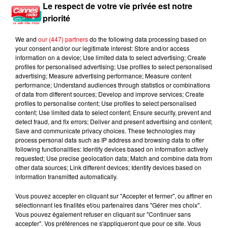
Le respect de votre vie privée est notre
22h49
22h49
22h45
22h45
22h42
22h42
priorité
We and
our (447) partners
do the following data processing based on
your consent and/or our legitimate interest: Store and/or access
information on a device; Use limited data to select advertising; Create
profiles for personalised advertising; Use profiles to select personalised
advertising; Measure advertising performance; Measure content
BEYONCE
DAVID GUETTA &
KAROL G
Halo
Si Antes Te Hubiera
performance; Understand audiences through statistics or combinations
JENNIFER LOPEZ
Conocido
Save Me Tonight
of data from different sources; Develop and improve services; Create
profiles to personalise content; Use profiles to select personalised
content; Use limited data to select content; Ensure security, prevent and
detect fraud, and fix errors; Deliver and present advertising and content;
Save and communicate privacy choices. These technologies may
process personal data such as IP address and browsing data to offer
L'HOROSCOPE
following functionalities: Identify devices based on information actively
requested; Use precise geolocation data; Match and combine data from
other data sources; Link different devices; Identify devices based on
information transmitted automatically.
Vous pouvez accepter en cliquant sur "Accepter et fermer", ou affiner en
sélectionnant les finalités et/ou partenaires dans "Gérer mes choix".
Vous pouvez également refuser en cliquant sur "Continuer sans
accepter". Vos préférences ne s'appliqueront que pour ce site. Vous