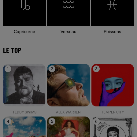
Capricorne
Verseau
Poissons
LE TOP
1
2
3
TEDDY SWIMS
ALEX WARREN
TEMPER CITY
4
5
6