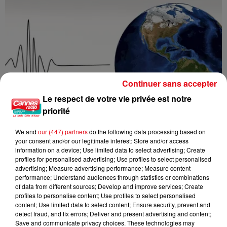
Continuer sans accepter
Le respect de votre vie privée est notre
priorité
We and
our (447) partners
do the following data processing based on
your consent and/or our legitimate interest: Store and/or access
information on a device; Use limited data to select advertising; Create
profiles for personalised advertising; Use profiles to select personalised
advertising; Measure advertising performance; Measure content
performance; Understand audiences through statistics or combinations
Un séisme ressenti dans la vallée de la Tinée
of data from different sources; Develop and improve services; Create
profiles to personalise content; Use profiles to select personalised
content; Use limited data to select content; Ensure security, prevent and
detect fraud, and fix errors; Deliver and present advertising and content;
Save and communicate privacy choices. These technologies may