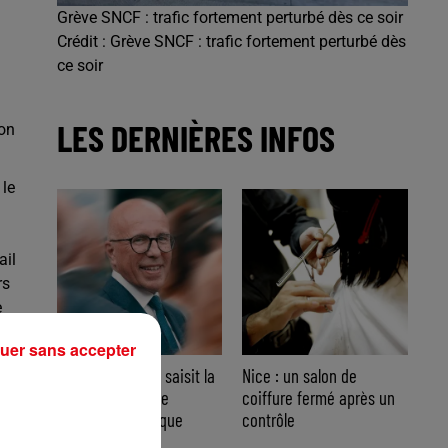
Grève SNCF : trafic fortement perturbé dès ce soir
Crédit :
Grève SNCF : trafic fortement perturbé dès
ce soir
LES DERNIÈRES INFOS
son
 le
ail
rs
e
-
uer sans accepter
Nice : Éric Ciotti saisit la
Nice : un salon de
justice après une
coiffure fermé après un
chanson polémique
contrôle