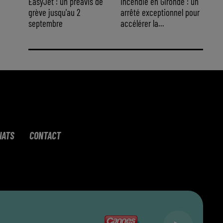
EasyJet : un préavis de
Incendie en Gironde : un
grève jusqu'au 2
arrêté exceptionnel pour
septembre
accélérer la...
IATS
CONTACT