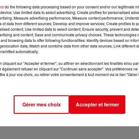
ers
do the following data processing based on your consent and/or our legitimate int
device; Use limited data to select advertising; Create profiles for personalised adver
vertising; Measure advertising performance; Measure content performance; Unders
ns of data from different sources; Develop and improve services; Create profiles to 
alised content; Use limited data to select content; Ensure security, prevent and detect
ertising and content; Save and communicate privacy choices. These technologies
and browsing data to offer following functionalities: Identify devices based on infor
eolocation data; Match and combine data from other data sources; Link different de
nsmitted automatically.
cliquant sur "Accepter et fermer", ou affiner en sélectionnant les finalités et/ou pa
 également refuser en cliquant sur "Continuer sans accepter". Vos préférences ne 
tre à jour vos choix, ou retirer votre consentement à tout moment via le lien "Gérer 
Gérer mes choix
Accepter et fermer