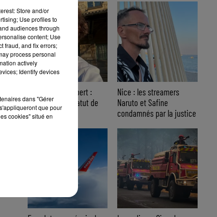
erest: Store and/or
tising; Use profiles to
tand audiences through
personalise content; Use
 fraud, and fix errors;
 may process personal
mation actively
vices; Identify devices
Affaire Jean Imbert :
Nice : les streamers
rtenaires dans "Gérer
placé sous le statut de
Naruto et Safine
s'appliqueront que pour
témoin assisté
condamnés par la justice
les cookies" situé en