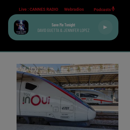
Live :
CANNES RADIO
Webradios
Podcasts
Save Me Tonight
DAVID GUETTA & JENNIFER LOPEZ