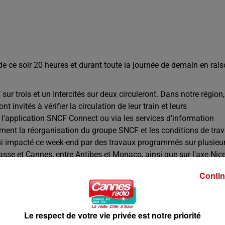
 de ce soir 20 heures et durant toute la journée de demain en rai
 sur trois et un Intercités sur deux circuleront. Dans notre région,
 invités à vérifier la circulation de leur train et leurs
 l'application SNCF Connect ou via les services d'information
ent la réorganisation du groupe SNCF et les conditions de trav
aussi impacté ce week-end par des travaux programmés sur plusieu
rasse et Cannes, entre Antibes et Monaco, ainsi que sur l'axe Nic
nt prévues avec des cars de substitution entre Nice et Breil-sur
Contin
Cannes – Nice – Monaco – Menton.
t à consulter les horaires avant leur départ.
Le respect de votre vie privée est notre priorité