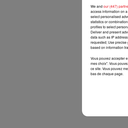
We and
our (447) partn
access information on a 
select personalised ad
statistics or combinatio
profiles to select person
Deliver and present adv
data such as IP address 
requested; Use precise g
based on information tra
Vous pouvez accepter en 
mes choix". Vous pouvez
ce site. Vous pouvez met
bas de chaque page.