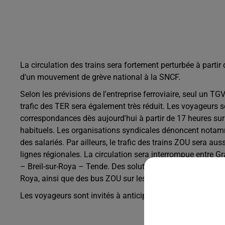
La circulation des trains sera fortement perturbée à partir
d'un mouvement de grève national à la SNCF.
Selon les prévisions de l'entreprise ferroviaire, seul un TGV
trafic des TER sera également très réduit. Les voyageurs sont
correspondances dès aujourd'hui à partir de 17 heures sur
habituels. Les organisations syndicales dénoncent notamm
des salariés. Par ailleurs, le trafic des trains ZOU sera 
lignes régionales. La circulation sera interrompue entre G
– Breil-sur-Roya – Tende. Des solutions de remplacement so
Roya, ainsi que des bus ZOU sur les liaisons Grasse – 
Les voyageurs sont invités à anticiper leurs déplacements e