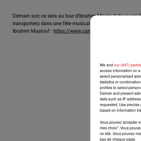
Demain soir, ce sera au tour d’Ibrahim Maalouf de se prod
transportera dans une fête musicale, mélange d’influence
Ibrahim Maalouf :
https://www.cannesradio.com//16-07-2
We and
our (447) partn
access information on a 
select personalised ad
statistics or combinatio
profiles to select person
Deliver and present adv
data such as IP address 
requested; Use precise g
based on information tra
Vous pouvez accepter en 
mes choix". Vous pouvez
ce site. Vous pouvez met
bas de chaque page.