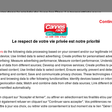
uire dans la pinède de Juan les Pins. Le trompettiste nous
s autour de son album « Trumpets of Michel Ange ».
Contin
5-les-informations
Le respect de votre vie privée est notre priorité
ers
do the following data processing based on your consent and/or our legitimate int
device; Use limited data to select advertising; Create profiles for personalised adver
vertising; Measure advertising performance; Measure content performance; Unders
ns of data from different sources; Develop and improve services; Create profiles to 
alised content; Use limited data to select content; Ensure security, prevent and detect
ertising and content; Save and communicate privacy choices. These technologies
and browsing data to offer following functionalities: Identify devices based on infor
eolocation data; Match and combine data from other data sources; Link different de
nsmitted automatically.
cliquant sur "Accepter et fermer", ou affiner en sélectionnant les finalités et/ou pa
 également refuser en cliquant sur "Continuer sans accepter". Vos préférences ne 
tre à jour vos choix, ou retirer votre consentement à tout moment via le lien "Gérer 