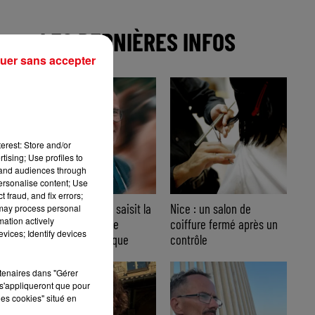
LES DERNIÈRES INFOS
uer sans accepter
erest: Store and/or
tising; Use profiles to
tand audiences through
personalise content; Use
 fraud, and fix errors;
Nice : Éric Ciotti saisit la
Nice : un salon de
 may process personal
mation actively
justice après une
coiffure fermé après un
vices; Identify devices
chanson polémique
contrôle
rtenaires dans "Gérer
s'appliqueront que pour
les cookies" situé en