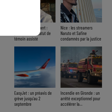
Affaire Jean Imbert :
Nice : les streamers
placé sous le statut de
Naruto et Safine
témoin assisté
condamnés par la justice
EasyJet : un préavis de
Incendie en Gironde : un
grève jusqu'au 2
arrêté exceptionnel pour
septembre
accélérer la...