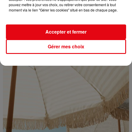
pouvez mettre à jour vos choix, ou retirer votre consentement à tout
Éclipse solaire du 12 août : où l’observer entre Cannes et Nice et...
moment via le lien "Gérer les cookies" situé en bas de chaque page.
Accepter et fermer
Gérer mes choix