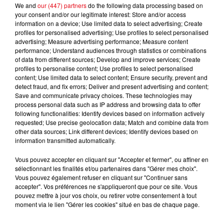
We and
our (447) partners
do the following data processing based on
your consent and/or our legitimate interest: Store and/or access
information on a device; Use limited data to select advertising; Create
profiles for personalised advertising; Use profiles to select personalised
advertising; Measure advertising performance; Measure content
L'INVITEE DE CANNES RADIO : ANGELIQUE KIDJO
performance; Understand audiences through statistics or combinations
of data from different sources; Develop and improve services; Create
profiles to personalise content; Use profiles to select personalised
content; Use limited data to select content; Ensure security, prevent and
detect fraud, and fix errors; Deliver and present advertising and content;
Save and communicate privacy choices. These technologies may
process personal data such as IP address and browsing data to offer
following functionalities: Identify devices based on information actively
requested; Use precise geolocation data; Match and combine data from
other data sources; Link different devices; Identify devices based on
information transmitted automatically.
Vous pouvez accepter en cliquant sur "Accepter et fermer", ou affiner en
sélectionnant les finalités et/ou partenaires dans "Gérer mes choix".
Vous pouvez également refuser en cliquant sur "Continuer sans
accepter". Vos préférences ne s'appliqueront que pour ce site. Vous
pouvez mettre à jour vos choix, ou retirer votre consentement à tout
moment via le lien "Gérer les cookies" situé en bas de chaque page.