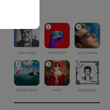
LE TOP
1
2
3
TEDDY SWIMS
TEMPER CITY
ALEX WARREN
4
5
6
JÉRÉMY FREROT
NAÏKA
BRUNO MARS