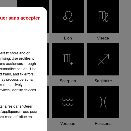
uer sans accepter
Cancer
Lion
Vierge
erest: Store and/or
tising; Use profiles to
tand audiences through
personalise content; Use
 fraud, and fix errors;
 may process personal
Balance
Scorpion
Sagittaire
mation actively
vices; Identify devices
rtenaires dans "Gérer
s'appliqueront que pour
les cookies" situé en
Capricorne
Verseau
Poissons