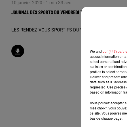
10 janvier 2020 - 1 min 33 sec
JOURNAL DES SPORTS DU VENDREDI 10 JANVIER
LES RENDEZ-VOUS SPORTIFS DU WEEK-END
We and
our (447) partn
access information on a 
select personalised ad
statistics or combinatio
profiles to select person
Deliver and present adv
data such as IP address 
requested; Use precise g
based on information tra
Vous pouvez accepter en 
mes choix". Vous pouvez
ce site. Vous pouvez met
bas de chaque page.