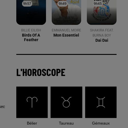
9h57
9h57
9h49
9h49
9h45
9h45
BILLIE EILISH
EMMANUEL MOIRE
SHAKIRA FEAT.
Birds Of A
Mon Essentiel
BURNA BOY
Feather
Dai Dai
L'HOROSCOPE
sec
Bélier
Taureau
Gémeaux