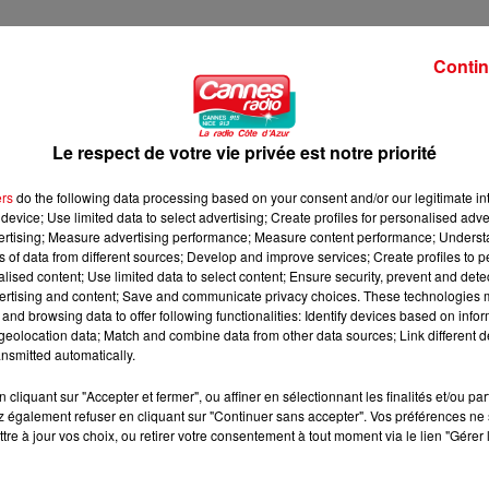
Contin
Le respect de votre vie privée est notre priorité
ers
do the following data processing based on your consent and/or our legitimate int
device; Use limited data to select advertising; Create profiles for personalised adver
vertising; Measure advertising performance; Measure content performance; Unders
ns of data from different sources; Develop and improve services; Create profiles to 
alised content; Use limited data to select content; Ensure security, prevent and detect
ertising and content; Save and communicate privacy choices. These technologies
and browsing data to offer following functionalities: Identify devices based on infor
eolocation data; Match and combine data from other data sources; Link different de
nsmitted automatically.
cliquant sur "Accepter et fermer", ou affiner en sélectionnant les finalités et/ou pa
 également refuser en cliquant sur "Continuer sans accepter". Vos préférences ne 
tre à jour vos choix, ou retirer votre consentement à tout moment via le lien "Gérer 