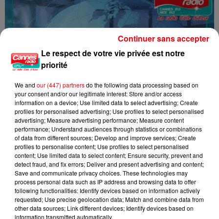
Continuer sans accepter
Le respect de votre vie privée est notre
priorité
We and
our (447) partners
do the following data processing based on
your consent and/or our legitimate interest: Store and/or access
information on a device; Use limited data to select advertising; Create
profiles for personalised advertising; Use profiles to select personalised
advertising; Measure advertising performance; Measure content
performance; Understand audiences through statistics or combinations
of data from different sources; Develop and improve services; Create
profiles to personalise content; Use profiles to select personalised
content; Use limited data to select content; Ensure security, prevent and
detect fraud, and fix errors; Deliver and present advertising and content;
Save and communicate privacy choices. These technologies may
process personal data such as IP address and browsing data to offer
following functionalities: Identify devices based on information actively
requested; Use precise geolocation data; Match and combine data from
16/07/26 : LES INFORMATIONS
other data sources; Link different devices; Identify devices based on
information transmitted automatically.