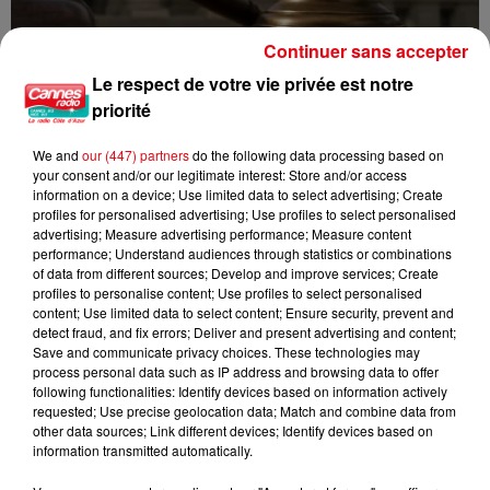
Continuer sans accepter
Le respect de votre vie privée est notre
priorité
Incendie au Mont-Boron : deux jeunes condamnés à six mois de
prison...
We and
our (447) partners
do the following data processing based on
your consent and/or our legitimate interest: Store and/or access
information on a device; Use limited data to select advertising; Create
profiles for personalised advertising; Use profiles to select personalised
advertising; Measure advertising performance; Measure content
performance; Understand audiences through statistics or combinations
of data from different sources; Develop and improve services; Create
profiles to personalise content; Use profiles to select personalised
content; Use limited data to select content; Ensure security, prevent and
detect fraud, and fix errors; Deliver and present advertising and content;
Save and communicate privacy choices. These technologies may
process personal data such as IP address and browsing data to offer
following functionalities: Identify devices based on information actively
requested; Use precise geolocation data; Match and combine data from
other data sources; Link different devices; Identify devices based on
information transmitted automatically.