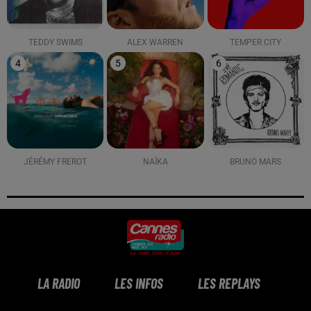
TEDDY SWIMS
ALEX WARREN
TEMPER CITY
4
5
6
JÉRÉMY FREROT
NAÏKA
BRUNO MARS
LA RADIO
LES INFOS
LES REPLAYS