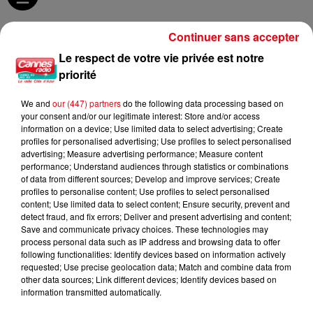
Continuer sans accepter
Le respect de votre vie privée est notre
TITRES DIFFUSÉS
priorité
We and
our (447) partners
do the following data processing based on
16h57
16h57
16h49
16h49
16h46
16h46
your consent and/or our legitimate interest: Store and/or access
information on a device; Use limited data to select advertising; Create
profiles for personalised advertising; Use profiles to select personalised
advertising; Measure advertising performance; Measure content
performance; Understand audiences through statistics or combinations
of data from different sources; Develop and improve services; Create
profiles to personalise content; Use profiles to select personalised
content; Use limited data to select content; Ensure security, prevent and
DISTURBED
KEANE
ZAHO, MC SOLAAR
The Sound Of Silence
Everybody's Changing
Comme Caroline
detect fraud, and fix errors; Deliver and present advertising and content;
(cyril Remix)
Save and communicate privacy choices. These technologies may
process personal data such as IP address and browsing data to offer
following functionalities: Identify devices based on information actively
requested; Use precise geolocation data; Match and combine data from
other data sources; Link different devices; Identify devices based on
information transmitted automatically.
L'HOROSCOPE