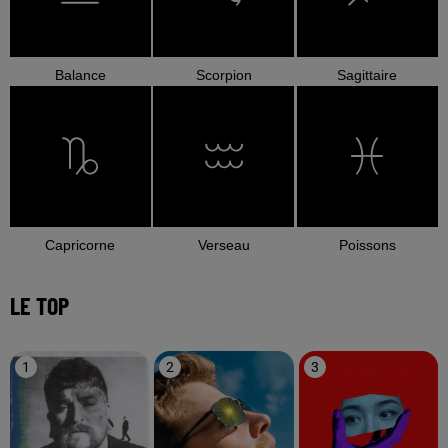
Balance
Scorpion
Sagittaire
Capricorne
Verseau
Poissons
LE TOP
1
2
3