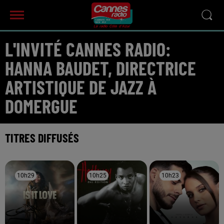
L'INVITÉ CANNES RADIO:
HANNA BAUDET, DIRECTRICE
ARTISTIQUE DE JAZZ À
DOMERGUE
TITRES DIFFUSÉS
10h29
10h29
10h25
10h25
10h23
10h23