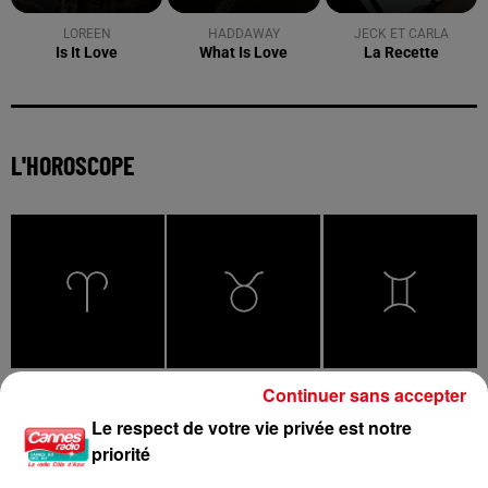
LOREEN
HADDAWAY
JECK ET CARLA
Is It Love
What Is Love
La Recette
L'HOROSCOPE
Bélier
Taureau
Gémeaux
Continuer sans accepter
Le respect de votre vie privée est notre
priorité