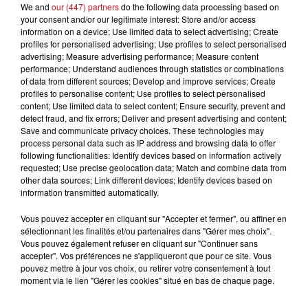
We and
our (447) partners
do the following data processing based on
your consent and/or our legitimate interest: Store and/or access
information on a device; Use limited data to select advertising; Create
profiles for personalised advertising; Use profiles to select personalised
Cancer
Lion
Vierge
advertising; Measure advertising performance; Measure content
performance; Understand audiences through statistics or combinations
of data from different sources; Develop and improve services; Create
profiles to personalise content; Use profiles to select personalised
content; Use limited data to select content; Ensure security, prevent and
detect fraud, and fix errors; Deliver and present advertising and content;
Save and communicate privacy choices. These technologies may
process personal data such as IP address and browsing data to offer
following functionalities: Identify devices based on information actively
requested; Use precise geolocation data; Match and combine data from
Balance
Scorpion
Sagittaire
other data sources; Link different devices; Identify devices based on
information transmitted automatically.
Vous pouvez accepter en cliquant sur "Accepter et fermer", ou affiner en
sélectionnant les finalités et/ou partenaires dans "Gérer mes choix".
Vous pouvez également refuser en cliquant sur "Continuer sans
accepter". Vos préférences ne s'appliqueront que pour ce site. Vous
pouvez mettre à jour vos choix, ou retirer votre consentement à tout
moment via le lien "Gérer les cookies" situé en bas de chaque page.
Capricorne
Verseau
Poissons