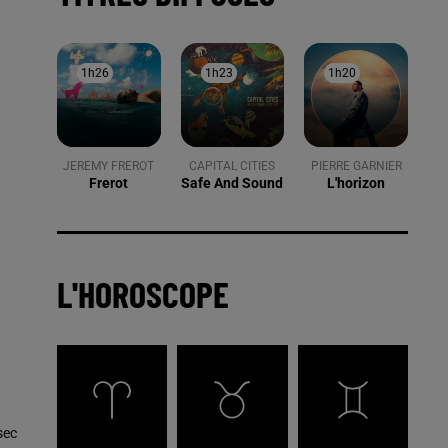
1h26
1h26
1h23
1h23
1h20
1h20
JEREMY FREROT
CAPITAL CITIES
PIERRE GARNIER
Frerot
Safe And Sound
L'horizon
L'HOROSCOPE
sec