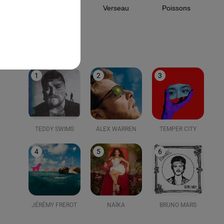
Capricorne
Verseau
Poissons
LE TOP
1
2
3
TEDDY SWIMS
ALEX WARREN
TEMPER CITY
4
5
6
JÉRÉMY FREROT
NAÏKA
BRUNO MARS