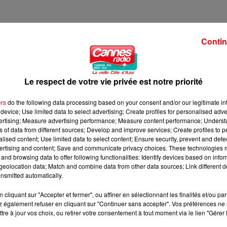
Contin
UAN-LES-PINS
Le respect de votre vie privée est notre priorité
unauté d'agglomération Sophia-Antipolis,vient de présenter un
ers
do the following data processing based on your consent and/or our legitimate int
device; Use limited data to select advertising; Create profiles for personalised adver
mité. Un "shopping territorial" dont il dévoile la finalité.
vertising; Measure advertising performance; Measure content performance; Unders
ns of data from different sources; Develop and improve services; Create profiles to 
alised content; Use limited data to select content; Ensure security, prevent and detect
ertising and content; Save and communicate privacy choices. These technologies
and browsing data to offer following functionalities: Identify devices based on infor
eolocation data; Match and combine data from other data sources; Link different de
nsmitted automatically.
cliquant sur "Accepter et fermer", ou affiner en sélectionnant les finalités et/ou pa
 également refuser en cliquant sur "Continuer sans accepter". Vos préférences ne 
tre à jour vos choix, ou retirer votre consentement à tout moment via le lien "Gérer 