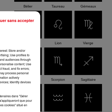
Bélier
Taureau
Gémeaux
uer sans accepter
Cancer
Lion
Vierge
erest: Store and/or
tising; Use profiles to
tand audiences through
personalise content; Use
 fraud, and fix errors;
 may process personal
mation actively
Balance
Scorpion
Sagittaire
vices; Identify devices
rtenaires dans "Gérer
s'appliqueront que pour
les cookies" situé en