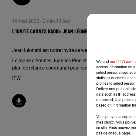
16 mai 2020 - 2 min 11 sec
L'INVITÉ CANNES RADIO: JEAN LÉONETTI, MAIRE D'ANTIBES J
Jean Léonetti est notre invité ce week-end.
Le maire d'Antibes Juan-les-Pins et président de la comm
We and
our (447) partn
access information on a 
plan de relance communal pour soutenir le commerce de proxi
select personalised ad
statistics or combinatio
ITW
profiles to select person
Deliver and present adv
data such as IP address 
requested; Use precise g
based on information tra
Vous pouvez accepter en 
mes choix". Vous pouvez
ce site. Vous pouvez met
bas de chaque page.