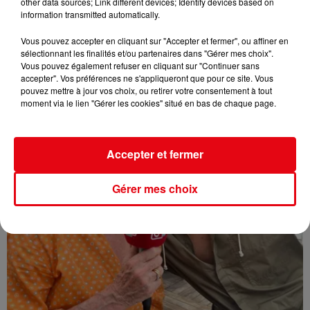
other data sources; Link different devices; Identify devices based on
information transmitted automatically.
L'INVITE DE CANNES RADIO : STEPHAN EICHER
Vous pouvez accepter en cliquant sur "Accepter et fermer", ou affiner en
sélectionnant les finalités et/ou partenaires dans "Gérer mes choix".
Vous pouvez également refuser en cliquant sur "Continuer sans
accepter". Vos préférences ne s'appliqueront que pour ce site. Vous
pouvez mettre à jour vos choix, ou retirer votre consentement à tout
moment via le lien "Gérer les cookies" situé en bas de chaque page.
Accepter et fermer
Gérer mes choix