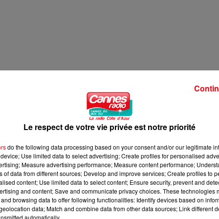
Contin
Le respect de votre vie privée est notre priorité
ers
do the following data processing based on your consent and/or our legitimate int
device; Use limited data to select advertising; Create profiles for personalised adver
vertising; Measure advertising performance; Measure content performance; Unders
ns of data from different sources; Develop and improve services; Create profiles to 
alised content; Use limited data to select content; Ensure security, prevent and detect
ertising and content; Save and communicate privacy choices. These technologies
and browsing data to offer following functionalities: Identify devices based on infor
eolocation data; Match and combine data from other data sources; Link different de
nsmitted automatically.