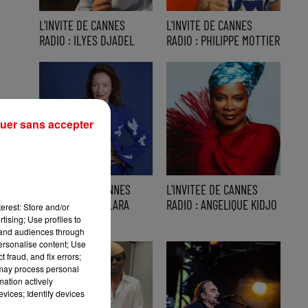
L'INVITE DE CANNES
L'INVITE DE CANNES
RADIO : ILYES DJADEL
RADIO : PHILIPPE MOTTIER
uer sans accepter
L'INVITEE DE CANNES
L'INVITEE DE CANNES
RADIO : GUILA CLARA
RADIO : ANGELIQUE KIDJO
erest: Store and/or
KESSOUS
tising; Use profiles to
tand audiences through
personalise content; Use
 fraud, and fix errors;
 may process personal
mation actively
vices; Identify devices