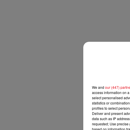
We and
our (447) partn
access information on a 
select personalised ad
statistics or combinatio
profiles to select person
Deliver and present adv
data such as IP address 
requested; Use precise g
based on information tra