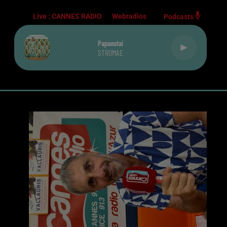
Live :
CANNES RADIO
Webradios
Podcasts
Papaoutai
STROMAE