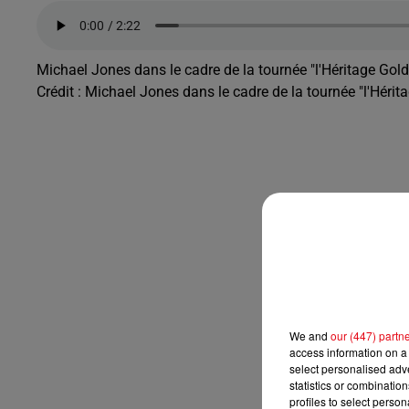
Michael Jones dans le cadre de la tournée "l'Héritage Go
Crédit :
Michael Jones dans le cadre de la tournée "l'Héri
We and
our (447) partn
access information on a 
select personalised ad
statistics or combinatio
profiles to select person