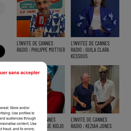
L'INVITE DE CANNES
L'INVITEE DE CANNES
RADIO : PHILIPPE MOTTIER
RADIO : GUILA CLARA
KESSOUS
uer sans accepter
erest: Store and/or
tising; Use profiles to
tand audiences through
L'INVITEE DE CANNES
L'INVITE DE CANNES
personalise content; Use
RADIO : ANGELIQUE KIDJO
RADIO : KEZIAH JONES
 fraud, and fix errors;