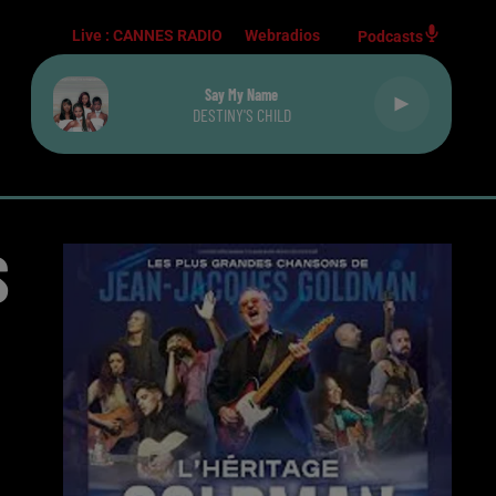
Live :
CANNES RADIO
Webradios
Podcasts
Say My Name
DESTINY'S CHILD
S