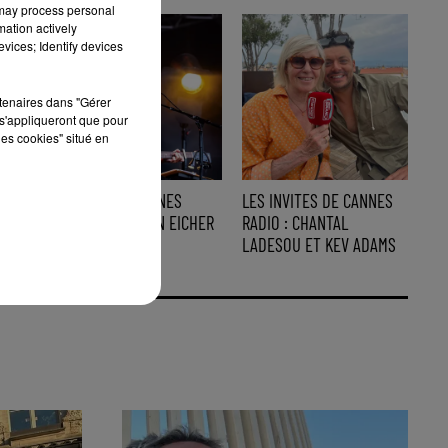
 may process personal
mation actively
vices; Identify devices
rtenaires dans "Gérer
s'appliqueront que pour
les cookies" situé en
L'INVITE DE CANNES
LES INVITES DE CANNES
RADIO : STEPHAN EICHER
RADIO : CHANTAL
LADESOU ET KEV ADAMS