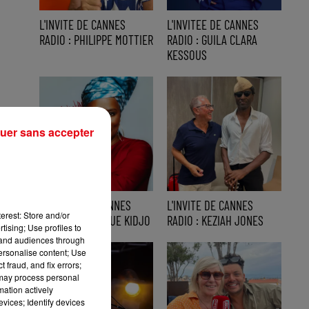
L'INVITE DE CANNES
L'INVITEE DE CANNES
RADIO : PHILIPPE MOTTIER
RADIO : GUILA CLARA
KESSOUS
uer sans accepter
L'INVITEE DE CANNES
L'INVITE DE CANNES
erest: Store and/or
RADIO : ANGELIQUE KIDJO
RADIO : KEZIAH JONES
tising; Use profiles to
tand audiences through
personalise content; Use
 fraud, and fix errors;
 may process personal
mation actively
vices; Identify devices