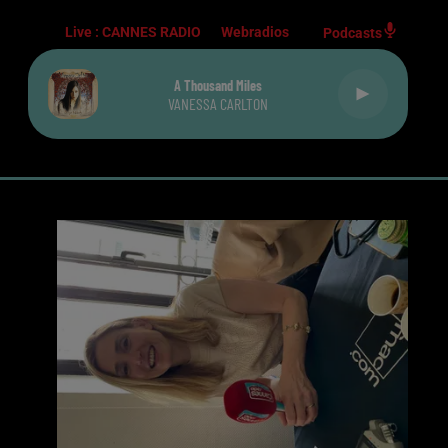
Live :
CANNES RADIO
Webradios
Podcasts
A Thousand Miles
VANESSA CARLTON