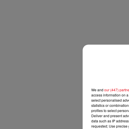
We and
our (447) partn
access information on a 
select personalised ad
statistics or combinatio
profiles to select person
Deliver and present adv
data such as IP address 
requested; Use precise g