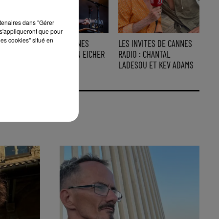
rtenaires dans "Gérer
s'appliqueront que pour
les cookies" situé en
L'INVITE DE CANNES
LES INVITES DE CANNES
RADIO : STEPHAN EICHER
RADIO : CHANTAL
LADESOU ET KEV ADAMS