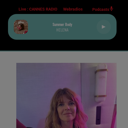
Live :
CANNES RADIO
Webradios
Podcasts
Summer Body
HELENA