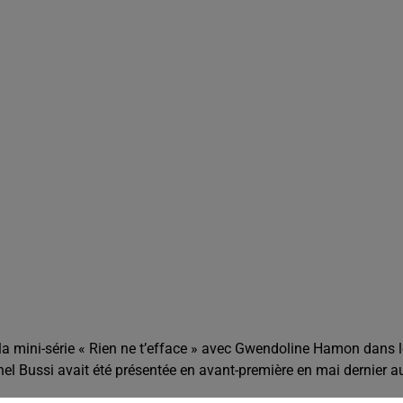
 la mini-série « Rien ne t’efface » avec Gwendoline Hamon dans l
hel Bussi avait été présentée en avant-première en mai dernier a