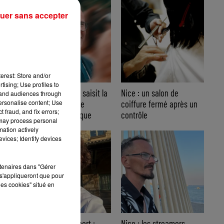
tre
uer sans accepter
erest: Store and/or
tising; Use profiles to
Nice : Éric Ciotti saisit la
Nice : un salon de
tand audiences through
personalise content; Use
justice après une
coiffure fermé après un
 fraud, and fix errors;
chanson polémique
contrôle
 may process personal
mation actively
vices; Identify devices
rtenaires dans "Gérer
s'appliqueront que pour
les cookies" situé en
-
Affaire Jean Imbert :
Nice : les streamers