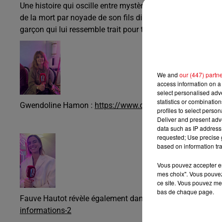
Une histoire qui oscille entre mystère, deuil et réincarna
de la mort par noyade de son fils dix ans plus tôt. Le jour d
garçon qui lui ressemble trait pour trait.
We and
our (447) partn
access information on a 
select personalised ad
statistics or combinatio
Gwendoline Hamon :
https://www.cannesradio.com/25-08-
profiles to select person
Deliver and present adv
data such as IP address 
requested; Use precise g
based on information tra
Vous pouvez accepter en 
mes choix". Vous pouvez
ce site. Vous pouvez met
bas de chaque page.
Fauve Hautot révèle également dans cette série un vrai ta
informations-2