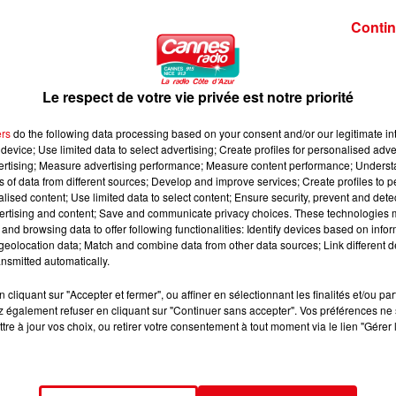
tion. Une mère interprétée par Gwendoline Hamon peine à se remet
Contin
e l'anniversaire du disparu, elle croise sur la plage, un jeune
Le respect de votre vie privée est notre priorité
ers
do the following data processing based on your consent and/or our legitimate int
device; Use limited data to select advertising; Create profiles for personalised adver
vertising; Measure advertising performance; Measure content performance; Unders
ns of data from different sources; Develop and improve services; Create profiles to 
25-les-informations-3
alised content; Use limited data to select content; Ensure security, prevent and detect
ertising and content; Save and communicate privacy choices. These technologies
and browsing data to offer following functionalities: Identify devices based on infor
eolocation data; Match and combine data from other data sources; Link different de
nsmitted automatically.
cliquant sur "Accepter et fermer", ou affiner en sélectionnant les finalités et/ou pa
 également refuser en cliquant sur "Continuer sans accepter". Vos préférences ne 
tre à jour vos choix, ou retirer votre consentement à tout moment via le lien "Gérer 
lent de comédienne :
https://www.cannesradio.com/26-08-25-les