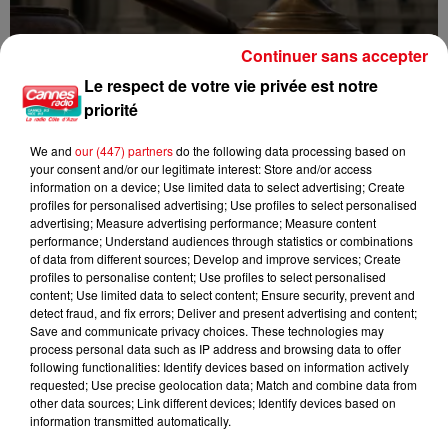
Continuer sans accepter
Le respect de votre vie privée est notre
priorité
Incendie au Mont-Boron : deux jeunes condamnés à six mois de
prison...
We and
our (447) partners
do the following data processing based on
your consent and/or our legitimate interest: Store and/or access
information on a device; Use limited data to select advertising; Create
profiles for personalised advertising; Use profiles to select personalised
advertising; Measure advertising performance; Measure content
performance; Understand audiences through statistics or combinations
of data from different sources; Develop and improve services; Create
profiles to personalise content; Use profiles to select personalised
content; Use limited data to select content; Ensure security, prevent and
detect fraud, and fix errors; Deliver and present advertising and content;
Save and communicate privacy choices. These technologies may
process personal data such as IP address and browsing data to offer
following functionalities: Identify devices based on information actively
requested; Use precise geolocation data; Match and combine data from
other data sources; Link different devices; Identify devices based on
information transmitted automatically.