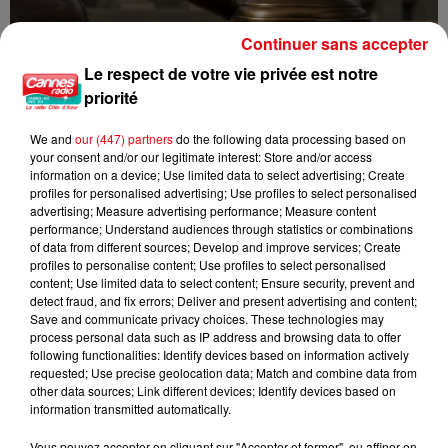
Continuer sans accepter
Le respect de votre vie privée est notre
priorité
Incendie au Mont-Boron : deux jeunes condamnés à six mois de
prison...
We and
our (447) partners
do the following data processing based on
your consent and/or our legitimate interest: Store and/or access
information on a device; Use limited data to select advertising; Create
profiles for personalised advertising; Use profiles to select personalised
advertising; Measure advertising performance; Measure content
performance; Understand audiences through statistics or combinations
of data from different sources; Develop and improve services; Create
profiles to personalise content; Use profiles to select personalised
content; Use limited data to select content; Ensure security, prevent and
detect fraud, and fix errors; Deliver and present advertising and content;
Save and communicate privacy choices. These technologies may
process personal data such as IP address and browsing data to offer
following functionalities: Identify devices based on information actively
requested; Use precise geolocation data; Match and combine data from
other data sources; Link different devices; Identify devices based on
information transmitted automatically.
Vous pouvez accepter en cliquant sur "Accepter et fermer", ou affiner en