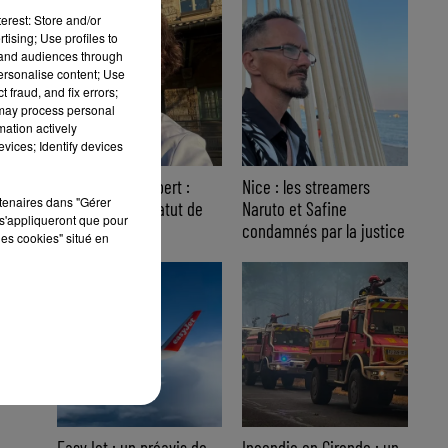
erest: Store and/or
tising; Use profiles to
tand audiences through
personalise content; Use
 fraud, and fix errors;
 may process personal
mation actively
vices; Identify devices
Affaire Jean Imbert :
Nice : les streamers
rtenaires dans "Gérer
placé sous le statut de
Naruto et Safine
s'appliqueront que pour
témoin assisté
condamnés par la justice
les cookies" situé en
EasyJet : un préavis de
Incendie en Gironde : un