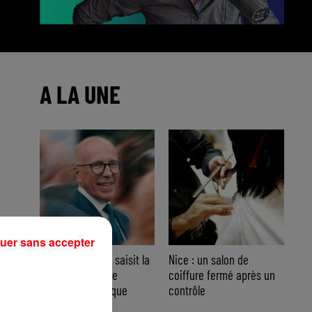
A LA UNE
uer sans accepter
Nice : Éric Ciotti saisit la
Nice : un salon de
justice après une
coiffure fermé après un
chanson polémique
contrôle