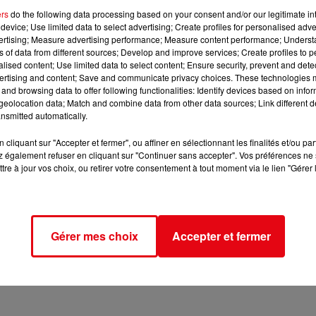
ers
do the following data processing based on your consent and/or our legitimate int
device; Use limited data to select advertising; Create profiles for personalised adver
vertising; Measure advertising performance; Measure content performance; Unders
ns of data from different sources; Develop and improve services; Create profiles to 
alised content; Use limited data to select content; Ensure security, prevent and detect
ertising and content; Save and communicate privacy choices. These technologies
and browsing data to offer following functionalities: Identify devices based on infor
eolocation data; Match and combine data from other data sources; Link different de
nsmitted automatically.
cliquant sur "Accepter et fermer", ou affiner en sélectionnant les finalités et/ou pa
 également refuser en cliquant sur "Continuer sans accepter". Vos préférences ne 
tre à jour vos choix, ou retirer votre consentement à tout moment via le lien "Gérer 
Gérer mes choix
Accepter et fermer