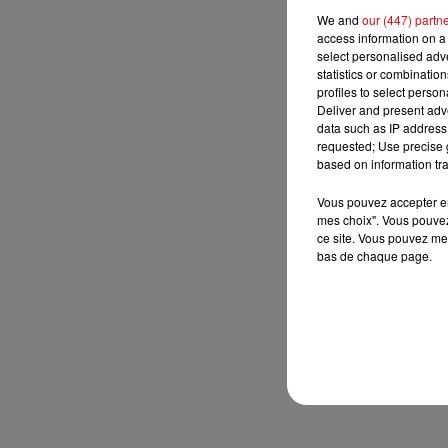
We and
our (447) partn
access information on a 
select personalised ad
statistics or combinatio
profiles to select person
Deliver and present adv
data such as IP address 
requested; Use precise g
based on information tra
Vous pouvez accepter en 
mes choix". Vous pouvez
ce site. Vous pouvez met
bas de chaque page.