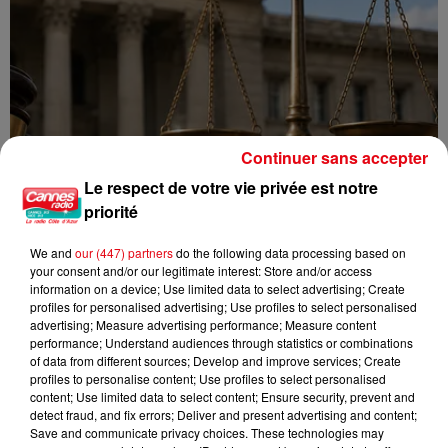
Continuer sans accepter
Le respect de votre vie privée est notre
priorité
We and
our (447) partners
do the following data processing based on
your consent and/or our legitimate interest: Store and/or access
information on a device; Use limited data to select advertising; Create
profiles for personalised advertising; Use profiles to select personalised
advertising; Measure advertising performance; Measure content
Incendie au Mont-Boron : deux jeunes condamnés à six mois de
performance; Understand audiences through statistics or combinations
prison...
of data from different sources; Develop and improve services; Create
profiles to personalise content; Use profiles to select personalised
content; Use limited data to select content; Ensure security, prevent and
detect fraud, and fix errors; Deliver and present advertising and content;
Save and communicate privacy choices. These technologies may