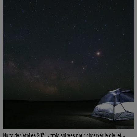
Nuits des étoiles 2026 : trois soirées pour observer le ciel et...