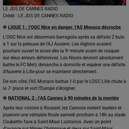
LE JDS DE CANNES RADIO
Crédit :
LE JDS DE CANNES RADIO
⚽
LIGUE 1 : l’OGC Nice en danger, l’AS Monaco décroche
L’OGC Nice est désormais barragiste après sa défaite 2 buts
à 1 sur la pelouse de l’AJ Auxerre. Les Aiglons avaient
pourtant ouvert le score dès la 9ᵉ minute avant de craquer
sur deux erreurs défensives. Les Niçois devront absolument
battre le FC Metz dimanche à domicile et espérer une défaite
d’Auxerre à Lille pour se maintenir directement.
De son côté, l’AS Monaco battue 1-0 par le LOSC Lille chute à
la 7ᵉ place et voit l’Europe s’éloigner.
⚽
NATIONAL 2 : l’AS Cannes à 90 minutes de la montée
Après leur victoire à Rousset, les Cannois restent leaders et
joueront une véritable finale samedi prochain à 18h au stade
Coubertin face à Saint-Maur Lusitanos. Avec un point
d’avance sur Nîmes Olympique et deux sur Saint-Maur,