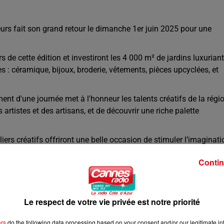
eurs fait son grand retour le dimanche 1er juin 2025 pour une
 de cette édition et investiront les 4 000 m² de jardins luxurian
 : céramique, bijoux, broderie, vêtements, pièces upcyclées, et
ent d'une journée met à l'honneur les talents créatifs de la régi
 artistes et des artisans, et de découvrir une riche palette
rs créatifs offriront une belle occasion de stimuler l’imaginati
ns seront accessibles sur réservation via une billetterie en ligne.
Contin
urs auront le plaisir de découvrir et déguster une offre
uceurs sucrées, un brunch mettant à l’honneur des produits
une sélection de cocktails et de boissons artisanales.
Le respect de votre vie privée est notre priorité
ers
do the following data processing based on your consent and/or our legitimate int