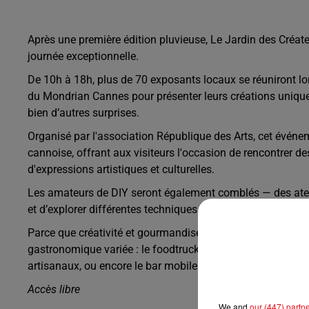
Après une première édition pluvieuse, Le Jardin des Créat
journée exceptionnelle.
De 10h à 18h, plus de 70 exposants locaux se réuniront lors
du Mondrian Cannes pour présenter leurs créations uniques
bien d’autres surprises.
Organisé par l'association République des Arts, cet événem
cannoise, offrant aux visiteurs l'occasion de rencontrer des
d'expressions artistiques et culturelles.
Les amateurs de DIY seront également comblés — des atelie
et d’explorer différentes techniques artistiques. Ces sessio
Parce que créativité et gourmandise vont de pair, les visite
gastronomique variée : le foodtruck Nakamoto avec ses do
artisanaux, ou encore le bar mobile Mr. Nakamoto servant 
Accès libre
We and
our (447) partn