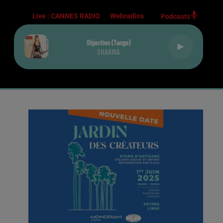
Live :
CANNES RADIO
Webradios
Podcasts
Objection (tango)
SHAKIRA