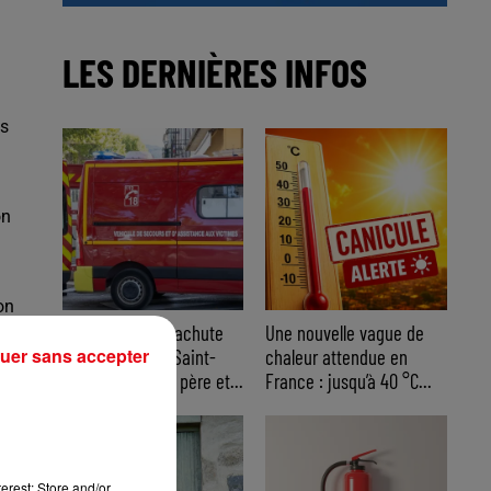
LES DERNIÈRES INFOS
ts
on
on
Accident de parachute
Une nouvelle vague de
uer sans accepter
ascensionnel à Saint-
chaleur attendue en
Cyr-sur-Mer : un père et...
France : jusqu’à 40 °C...
erest: Store and/or