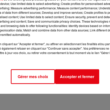
device; Use limited data to select advertising; Create profiles for personalised adver
vertising; Measure advertising performance; Measure content performance; Unders
ns of data from different sources; Develop and improve services; Create profiles to 
alised content; Use limited data to select content; Ensure security, prevent and detect
ertising and content; Save and communicate privacy choices. These technologies
and browsing data to offer following functionalities: Identify devices based on infor
eolocation data; Match and combine data from other data sources; Link different de
nsmitted automatically.
cliquant sur "Accepter et fermer", ou affiner en sélectionnant les finalités et/ou pa
 également refuser en cliquant sur "Continuer sans accepter". Vos préférences ne 
tre à jour vos choix, ou retirer votre consentement à tout moment via le lien "Gérer 
Gérer mes choix
Accepter et fermer