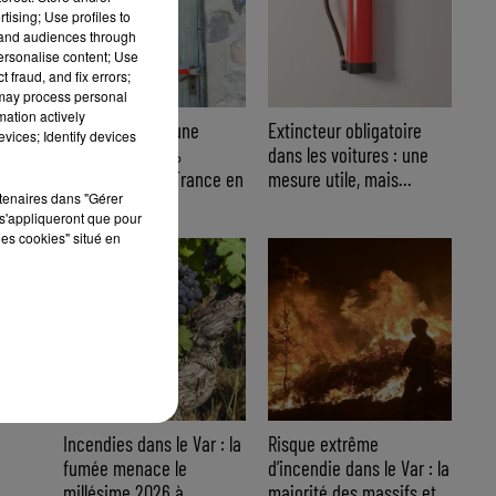
tising; Use profiles to
tand audiences through
personalise content; Use
 fraud, and fix errors;
 may process personal
mation actively
Cambriolages : une
Extincteur obligatoire
vices; Identify devices
hausse de 5,8 %
dans les voitures : une
enregistrée en France en
mesure utile, mais...
rtenaires dans "Gérer
juillet...
s'appliqueront que pour
les cookies" situé en
Incendies dans le Var : la
Risque extrême
fumée menace le
d’incendie dans le Var : la
millésime 2026 à...
majorité des massifs et...