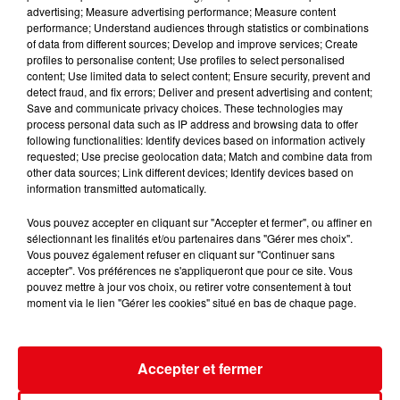
advertising; Measure advertising performance; Measure content
performance; Understand audiences through statistics or combinations
of data from different sources; Develop and improve services; Create
profiles to personalise content; Use profiles to select personalised
content; Use limited data to select content; Ensure security, prevent and
detect fraud, and fix errors; Deliver and present advertising and content;
Save and communicate privacy choices. These technologies may
process personal data such as IP address and browsing data to offer
Incendie au Mont-Boron : deux jeunes condamnés à six mois de
following functionalities: Identify devices based on information actively
prison...
requested; Use precise geolocation data; Match and combine data from
other data sources; Link different devices; Identify devices based on
information transmitted automatically.
Vous pouvez accepter en cliquant sur "Accepter et fermer", ou affiner en
sélectionnant les finalités et/ou partenaires dans "Gérer mes choix".
Vous pouvez également refuser en cliquant sur "Continuer sans
accepter". Vos préférences ne s'appliqueront que pour ce site. Vous
pouvez mettre à jour vos choix, ou retirer votre consentement à tout
moment via le lien "Gérer les cookies" situé en bas de chaque page.
Accepter et fermer