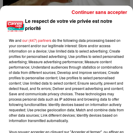
Continuer sans accepter
Le respect de votre vie privée est notre
priorité
We and
our (447) partners
do the following data processing based on
Nice : un salon de coiffure fermé après un contrôle
your consent and/or our legitimate interest: Store and/or access
information on a device; Use limited data to select advertising; Create
profiles for personalised advertising; Use profiles to select personalised
advertising; Measure advertising performance; Measure content
performance; Understand audiences through statistics or combinations
of data from different sources; Develop and improve services; Create
profiles to personalise content; Use profiles to select personalised
content; Use limited data to select content; Ensure security, prevent and
detect fraud, and fix errors; Deliver and present advertising and content;
Save and communicate privacy choices. These technologies may
process personal data such as IP address and browsing data to offer
following functionalities: Identify devices based on information actively
requested; Use precise geolocation data; Match and combine data from
other data sources; Link different devices; Identify devices based on
information transmitted automatically.
Vous pouvez accepter en cliquant sur "Accepter et fermer", ou affiner en