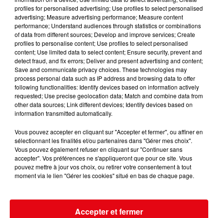
L'INVITEE DE CANNES RADIO : ANGELIQUE KIDJO
profiles for personalised advertising; Use profiles to select personalised
advertising; Measure advertising performance; Measure content
performance; Understand audiences through statistics or combinations
of data from different sources; Develop and improve services; Create
profiles to personalise content; Use profiles to select personalised
content; Use limited data to select content; Ensure security, prevent and
detect fraud, and fix errors; Deliver and present advertising and content;
Save and communicate privacy choices. These technologies may
process personal data such as IP address and browsing data to offer
following functionalities: Identify devices based on information actively
requested; Use precise geolocation data; Match and combine data from
other data sources; Link different devices; Identify devices based on
information transmitted automatically.
Vous pouvez accepter en cliquant sur "Accepter et fermer", ou affiner en
sélectionnant les finalités et/ou partenaires dans "Gérer mes choix".
Vous pouvez également refuser en cliquant sur "Continuer sans
accepter". Vos préférences ne s'appliqueront que pour ce site. Vous
pouvez mettre à jour vos choix, ou retirer votre consentement à tout
moment via le lien "Gérer les cookies" situé en bas de chaque page.
Accepter et fermer