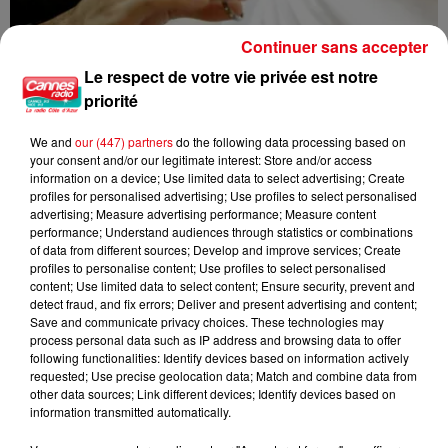
Continuer sans accepter
Le respect de votre vie privée est notre
priorité
We and
our (447) partners
do the following data processing based on
Nice : un salon de coiffure fermé après un contrôle
your consent and/or our legitimate interest: Store and/or access
information on a device; Use limited data to select advertising; Create
profiles for personalised advertising; Use profiles to select personalised
advertising; Measure advertising performance; Measure content
performance; Understand audiences through statistics or combinations
of data from different sources; Develop and improve services; Create
profiles to personalise content; Use profiles to select personalised
content; Use limited data to select content; Ensure security, prevent and
detect fraud, and fix errors; Deliver and present advertising and content;
Save and communicate privacy choices. These technologies may
process personal data such as IP address and browsing data to offer
following functionalities: Identify devices based on information actively
requested; Use precise geolocation data; Match and combine data from
other data sources; Link different devices; Identify devices based on
information transmitted automatically.