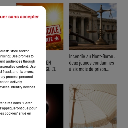
uer sans accepter
erest: Store and/or
CANICULE : 12
Incendie au Mont-Boron :
tising; Use profiles to
tand audiences through
DÉPARTEMENTS EN
deux jeunes condamnés
personalise content; Use
VIGILANCE ORANGE CE
à six mois de prison...
 fraud, and fix errors;
WEEK-END
 may process personal
mation actively
vices; Identify devices
rtenaires dans "Gérer
s'appliqueront que pour
les cookies" situé en