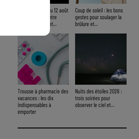
Éclipse solaire du 12 août
Coup de soleil : les bons
: où l’observer entre
gestes pour soulager la
Cannes et Nice et...
brûlure et...
Trousse à pharmacie des
Nuits des étoiles 2026 :
vacances : les dix
trois soirées pour
indispensables à
observer le ciel et...
emporter