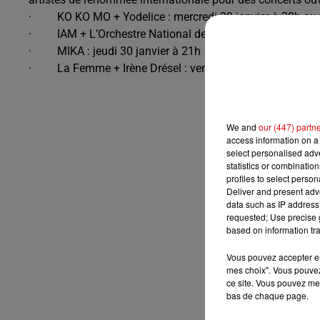
· KO KO MO + Yodelice : mercredi 29 janvier à 20h au 
· IAM + L’Orchestre National de Cannes : mercredi 29 j
· MIKA : jeudi 30 janvier à 21h
· La Femme + Irène Drésel : vendredi 31 janvier à 21h
We and
our (447) partn
access information on a 
select personalised ad
statistics or combinatio
profiles to select person
Deliver and present adv
data such as IP address 
requested; Use precise g
based on information tra
Vous pouvez accepter en 
mes choix". Vous pouvez
ce site. Vous pouvez met
bas de chaque page.