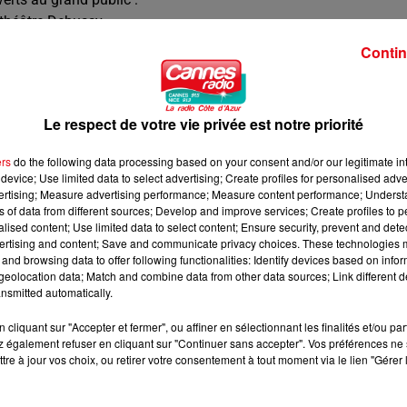
théâtre Debussy
anvier à 21h a Grand Auditorium (concert complet)
Contin
Le respect de votre vie privée est notre priorité
ers
do the following data processing based on your consent and/or our legitimate int
device; Use limited data to select advertising; Create profiles for personalised adver
vertising; Measure advertising performance; Measure content performance; Unders
ns of data from different sources; Develop and improve services; Create profiles to 
alised content; Use limited data to select content; Ensure security, prevent and detect
ertising and content; Save and communicate privacy choices. These technologies
and browsing data to offer following functionalities: Identify devices based on infor
eolocation data; Match and combine data from other data sources; Link different de
nsmitted automatically.
cliquant sur "Accepter et fermer", ou affiner en sélectionnant les finalités et/ou pa
 également refuser en cliquant sur "Continuer sans accepter". Vos préférences ne 
tre à jour vos choix, ou retirer votre consentement à tout moment via le lien "Gérer 