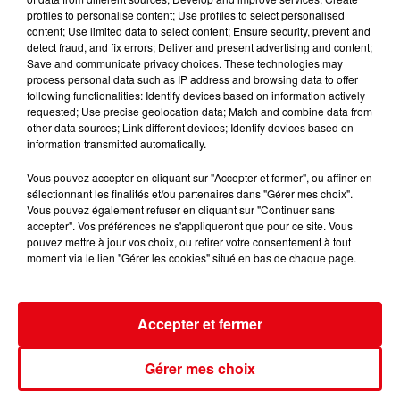
profiles to personalise content; Use profiles to select personalised
content; Use limited data to select content; Ensure security, prevent and
Incendie au Mont-Boron : deux jeunes condamnés à six mois de
detect fraud, and fix errors; Deliver and present advertising and content;
Save and communicate privacy choices. These technologies may
prison...
process personal data such as IP address and browsing data to offer
following functionalities: Identify devices based on information actively
requested; Use precise geolocation data; Match and combine data from
other data sources; Link different devices; Identify devices based on
information transmitted automatically.
Vous pouvez accepter en cliquant sur "Accepter et fermer", ou affiner en
sélectionnant les finalités et/ou partenaires dans "Gérer mes choix".
Vous pouvez également refuser en cliquant sur "Continuer sans
accepter". Vos préférences ne s'appliqueront que pour ce site. Vous
pouvez mettre à jour vos choix, ou retirer votre consentement à tout
moment via le lien "Gérer les cookies" situé en bas de chaque page.
Accepter et fermer
Gérer mes choix