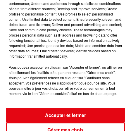
performance; Understand audiences through statistics or combinations
of data from different sources; Develop and improve services; Create
profiles to personalise content; Use profiles to select personalised
content; Use limited data to select content; Ensure security, prevent and
detect fraud, and fix errors; Deliver and present advertising and content;
Save and communicate privacy choices. These technologies may
Trousse à pharmacie des vacances : les dix indispensables à
process personal data such as IP address and browsing data to offer
emporter
following functionalities: Identify devices based on information actively
requested; Use precise geolocation data; Match and combine data from
other data sources; Link different devices; Identify devices based on
information transmitted automatically.
Vous pouvez accepter en cliquant sur "Accepter et fermer", ou affiner en
sélectionnant les finalités et/ou partenaires dans "Gérer mes choix".
Vous pouvez également refuser en cliquant sur "Continuer sans
accepter". Vos préférences ne s'appliqueront que pour ce site. Vous
pouvez mettre à jour vos choix, ou retirer votre consentement à tout
moment via le lien "Gérer les cookies" situé en bas de chaque page.
Accepter et fermer
Gérer mes choix