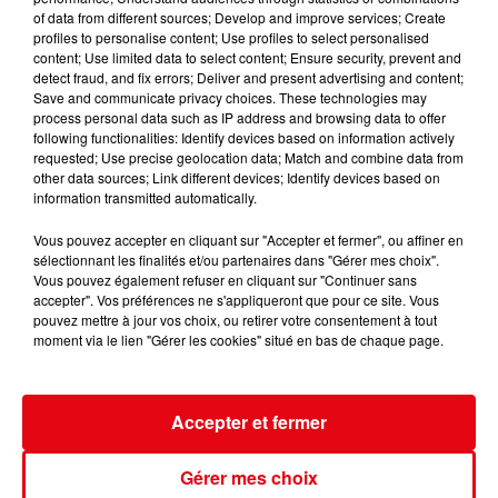
of data from different sources; Develop and improve services; Create
profiles to personalise content; Use profiles to select personalised
content; Use limited data to select content; Ensure security, prevent and
detect fraud, and fix errors; Deliver and present advertising and content;
Incendie au Mont-Boron : deux jeunes condamnés à six mois de
Save and communicate privacy choices. These technologies may
process personal data such as IP address and browsing data to offer
prison...
following functionalities: Identify devices based on information actively
requested; Use precise geolocation data; Match and combine data from
other data sources; Link different devices; Identify devices based on
information transmitted automatically.
Vous pouvez accepter en cliquant sur "Accepter et fermer", ou affiner en
sélectionnant les finalités et/ou partenaires dans "Gérer mes choix".
Vous pouvez également refuser en cliquant sur "Continuer sans
accepter". Vos préférences ne s'appliqueront que pour ce site. Vous
pouvez mettre à jour vos choix, ou retirer votre consentement à tout
moment via le lien "Gérer les cookies" situé en bas de chaque page.
Accepter et fermer
Gérer mes choix