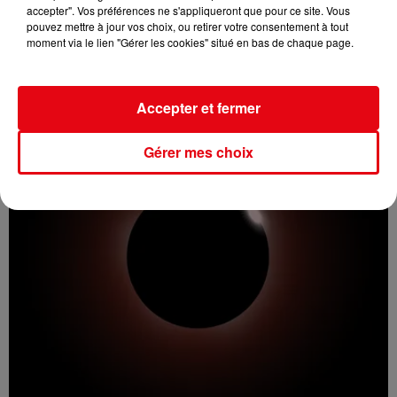
accepter". Vos préférences ne s'appliqueront que pour ce site. Vous
pouvez mettre à jour vos choix, ou retirer votre consentement à tout
Incendie au Mont-Boron : deux jeunes condamnés à six mois de
moment via le lien "Gérer les cookies" situé en bas de chaque page.
prison...
Accepter et fermer
Gérer mes choix