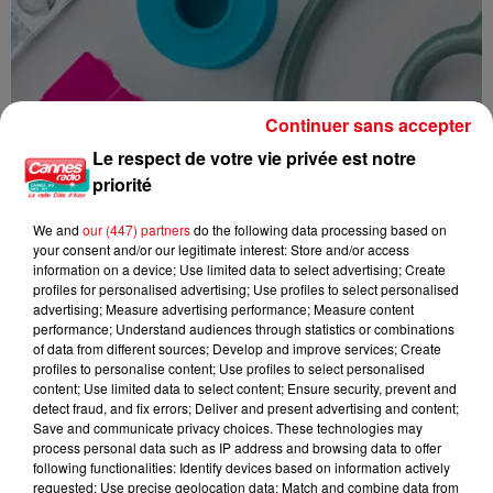
Continuer sans accepter
Le respect de votre vie privée est notre
priorité
We and
our (447) partners
do the following data processing based on
your consent and/or our legitimate interest: Store and/or access
Trousse à pharmacie des vacances : les dix indispensables à
information on a device; Use limited data to select advertising; Create
emporter
profiles for personalised advertising; Use profiles to select personalised
advertising; Measure advertising performance; Measure content
performance; Understand audiences through statistics or combinations
of data from different sources; Develop and improve services; Create
profiles to personalise content; Use profiles to select personalised
content; Use limited data to select content; Ensure security, prevent and
detect fraud, and fix errors; Deliver and present advertising and content;
Save and communicate privacy choices. These technologies may
process personal data such as IP address and browsing data to offer
following functionalities: Identify devices based on information actively
requested; Use precise geolocation data; Match and combine data from