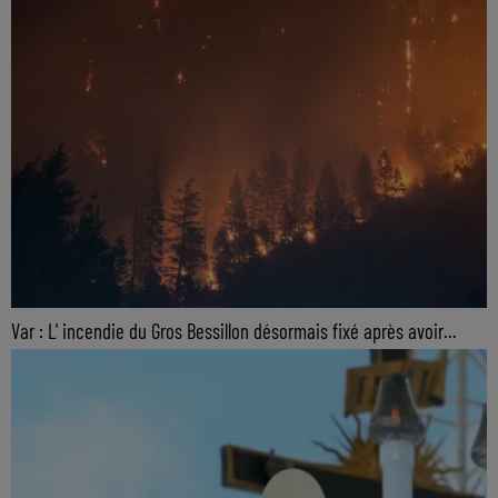
Var : L' incendie du Gros Bessillon désormais fixé après avoir...