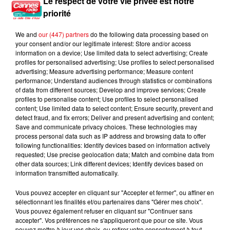
Le respect de votre vie privée est notre
priorité
We and
our (447) partners
do the following data processing based on
your consent and/or our legitimate interest: Store and/or access
information on a device; Use limited data to select advertising; Create
profiles for personalised advertising; Use profiles to select personalised
advertising; Measure advertising performance; Measure content
performance; Understand audiences through statistics or combinations
of data from different sources; Develop and improve services; Create
profiles to personalise content; Use profiles to select personalised
content; Use limited data to select content; Ensure security, prevent and
detect fraud, and fix errors; Deliver and present advertising and content;
Save and communicate privacy choices. These technologies may
process personal data such as IP address and browsing data to offer
following functionalities: Identify devices based on information actively
requested; Use precise geolocation data; Match and combine data from
other data sources; Link different devices; Identify devices based on
information transmitted automatically.
Vous pouvez accepter en cliquant sur "Accepter et fermer", ou affiner en
sélectionnant les finalités et/ou partenaires dans "Gérer mes choix".
Vous pouvez également refuser en cliquant sur "Continuer sans
Éclipse solaire du 12 août : où l’observer entre Cannes et Nice et...
accepter". Vos préférences ne s'appliqueront que pour ce site. Vous
pouvez mettre à jour vos choix, ou retirer votre consentement à tout