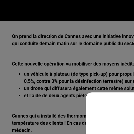
On prend la direction de Cannes avec une initiative innov
qui conduite demain matin sur le domaine public du se
Cette nouvelle opération va mobiliser des moyens inédit
un véhicule à plateau (de type pick-up) pour propul
0,5%, contre 3% pour la désinfection terrestre) sur
un drone qui diffusera également cette même solut
et l’aide de deux agents piétons équipés de pulvér
Cannes qui a installé des thermomètre
s infrarouges à l
température des clients ! En cas de fièvre détectée chez un
médecin.