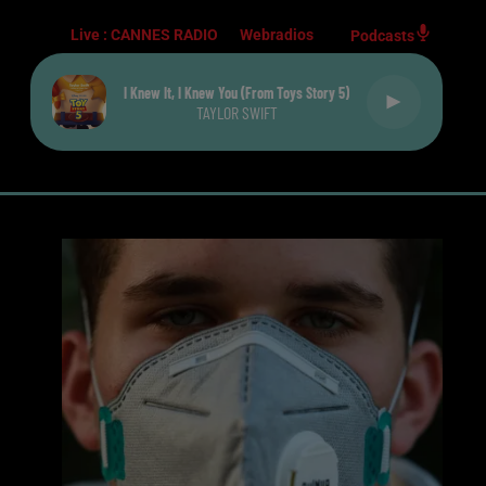
Live :
CANNES RADIO
Webradios
Podcasts
I Knew It, I Knew You (from Toys Story 5)
TAYLOR SWIFT