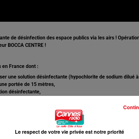
ante de désinfection des espace publics via les airs ! Opératio
cteur BOCCA CENTRE !
s en France dont :
ser une solution désinfectante (hypochlorite de sodium dilué à
 une portée de 15 mètres,
ion désinfectante,
isateurs thermiques dorsaux.
Contin
’entrée de 20 commerces alimentaires volontaires pour prendre
 client, il est prié de rentrer chez lui et de contacter un
Le respect de votre vie privée est notre priorité