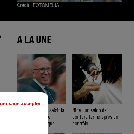
Crédit :
FOTOMELIA
A LA UNE
n
uer sans accepter
Nice : Éric Ciotti saisit la
Nice : un salon de
justice après une
coiffure fermé après un
 la
chanson polémique
contrôle