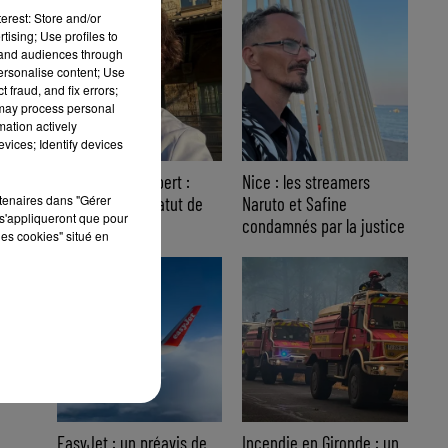
erest: Store and/or
tising; Use profiles to
tand audiences through
personalise content; Use
 fraud, and fix errors;
 may process personal
mation actively
vices; Identify devices
Affaire Jean Imbert :
Nice : les streamers
rtenaires dans "Gérer
placé sous le statut de
Naruto et Safine
s'appliqueront que pour
témoin assisté
condamnés par la justice
les cookies" situé en
EasyJet : un préavis de
Incendie en Gironde : un