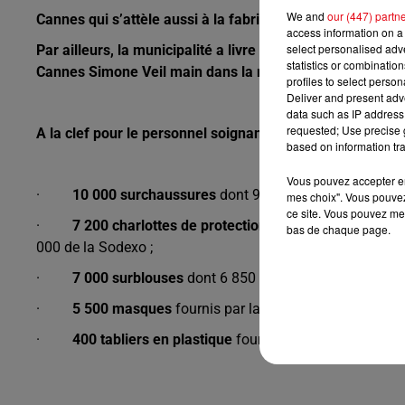
We and
our (447) partn
Cannes qui s’attèle aussi à la fabrication de masques alt
access information on a 
select personalised ad
Par ailleurs, la municipalité a
livre 30 000 matériels d’hyg
statistics or combinatio
Cannes Simone Veil main dans la main avec
,Impex Foo
profiles to select person
Deliver and present adv
data such as IP address 
requested; Use precise g
A la clef pour le personnel soignant :
based on information tra
Vous pouvez accepter en 
·
10 000 surchaussures
dont 9 000 proviennent de la 
mes choix". Vous pouvez
ce site. Vous pouvez met
·
7 200 charlottes de protection
dont 5 000 proviennen
bas de chaque page.
000 de la Sodexo ;
·
7 000 surblouses
dont 6 850 proviennent de la Mairi
·
5 500 masques
fournis par la Mairie de Cannes ;
·
400 tabliers en plastique
fournis par la Sodexo.