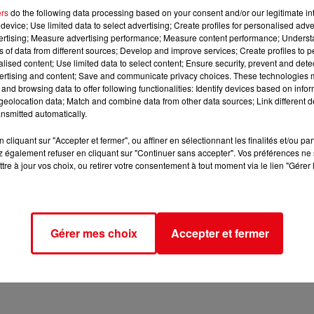
ers
do the following data processing based on your consent and/or our legitimate int
ernatifs en tissu à destination de sa population !
device; Use limited data to select advertising; Create profiles for personalised adver
vertising; Measure advertising performance; Measure content performance; Unders
iène et de protection sanitaire supplémentaires à l’Hôpital de
ns of data from different sources; Develop and improve services; Create profiles to 
d et SODEXO
alised content; Use limited data to select content; Ensure security, prevent and detect
ertising and content; Save and communicate privacy choices. These technologies
and browsing data to offer following functionalities: Identify devices based on infor
eolocation data; Match and combine data from other data sources; Link different de
nsmitted automatically.
cliquant sur "Accepter et fermer", ou affiner en sélectionnant les finalités et/ou pa
Mairie de Cannes et 1 000 de la Sodexo ;
 également refuser en cliquant sur "Continuer sans accepter". Vos préférences ne 
tre à jour vos choix, ou retirer votre consentement à tout moment via le lien "Gérer 
t de l’entreprise Impex Food, 1 200 de la Mairie de Cannes et 1
e de Cannes et 150 de la Sodexo ;
Gérer mes choix
Accepter et fermer