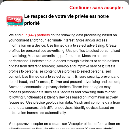
Continuer sans accepter
Le respect de votre vie privée est notre
priorité
Nice : un salon de coiffure fermé après un contrôle
We and
our (447) partners
do the following data processing based on
your consent and/or our legitimate interest: Store and/or access
information on a device; Use limited data to select advertising; Create
profiles for personalised advertising; Use profiles to select personalised
advertising; Measure advertising performance; Measure content
performance; Understand audiences through statistics or combinations
of data from different sources; Develop and improve services; Create
profiles to personalise content; Use profiles to select personalised
content; Use limited data to select content; Ensure security, prevent and
detect fraud, and fix errors; Deliver and present advertising and content;
Save and communicate privacy choices. These technologies may
process personal data such as IP address and browsing data to offer
following functionalities: Identify devices based on information actively
requested; Use precise geolocation data; Match and combine data from
other data sources; Link different devices; Identify devices based on
information transmitted automatically.
Vous pouvez accepter en cliquant sur "Accepter et fermer", ou affiner en
sélectionnant les finalités et/ou partenaires dans "Gérer mes choix".