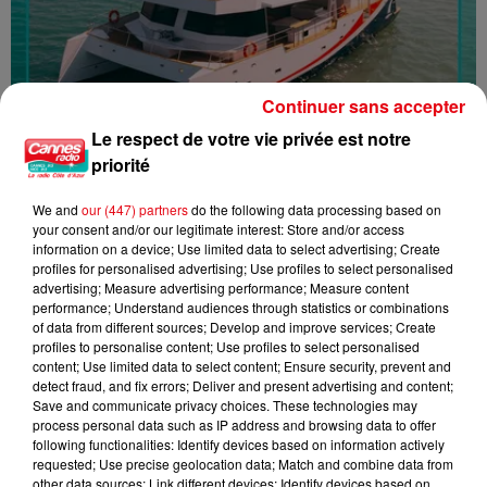
Continuer sans accepter
Le respect de votre vie privée est notre
priorité
JEU LES PANIERS DE L'ETE : GAGNEZ UN BRUNCH EN MER POUR 4
We and
our (447) partners
do the following data processing based on
PERSONNES...
your consent and/or our legitimate interest: Store and/or access
information on a device; Use limited data to select advertising; Create
profiles for personalised advertising; Use profiles to select personalised
advertising; Measure advertising performance; Measure content
performance; Understand audiences through statistics or combinations
of data from different sources; Develop and improve services; Create
profiles to personalise content; Use profiles to select personalised
content; Use limited data to select content; Ensure security, prevent and
detect fraud, and fix errors; Deliver and present advertising and content;
Save and communicate privacy choices. These technologies may
process personal data such as IP address and browsing data to offer
following functionalities: Identify devices based on information actively
requested; Use precise geolocation data; Match and combine data from
other data sources; Link different devices; Identify devices based on