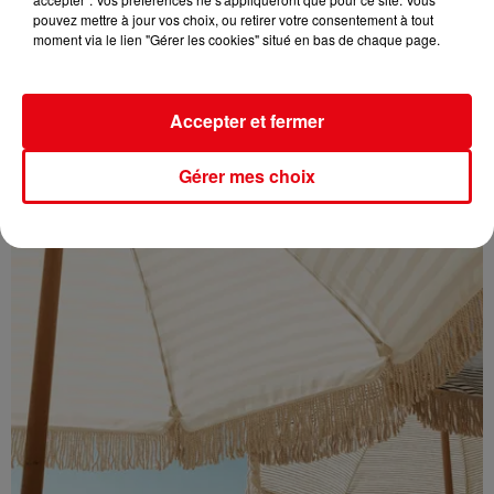
Éclipse solaire du 12 août : où l’observer entre Cannes et Nice et...
pouvez mettre à jour vos choix, ou retirer votre consentement à tout
moment via le lien "Gérer les cookies" situé en bas de chaque page.
Accepter et fermer
Gérer mes choix