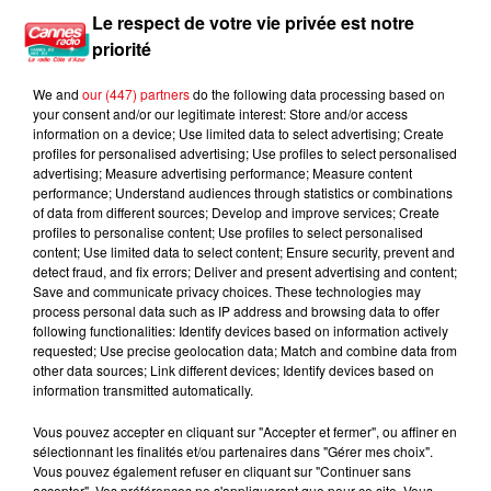
Le respect de votre vie privée est notre
priorité
We and
our (447) partners
do the following data processing based on
your consent and/or our legitimate interest: Store and/or access
information on a device; Use limited data to select advertising; Create
profiles for personalised advertising; Use profiles to select personalised
advertising; Measure advertising performance; Measure content
performance; Understand audiences through statistics or combinations
of data from different sources; Develop and improve services; Create
profiles to personalise content; Use profiles to select personalised
content; Use limited data to select content; Ensure security, prevent and
detect fraud, and fix errors; Deliver and present advertising and content;
Save and communicate privacy choices. These technologies may
process personal data such as IP address and browsing data to offer
following functionalities: Identify devices based on information actively
requested; Use precise geolocation data; Match and combine data from
other data sources; Link different devices; Identify devices based on
information transmitted automatically.
Vous pouvez accepter en cliquant sur "Accepter et fermer", ou affiner en
sélectionnant les finalités et/ou partenaires dans "Gérer mes choix".
Vous pouvez également refuser en cliquant sur "Continuer sans
accepter". Vos préférences ne s'appliqueront que pour ce site. Vous