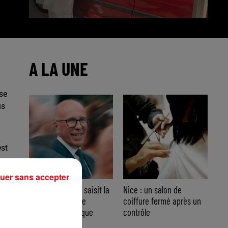
A LA UNE
sse
us
.
est
uer sans accepter
Nice : Éric Ciotti saisit la
Nice : un salon de
justice après une
coiffure fermé après un
.
chanson polémique
contrôle
s.