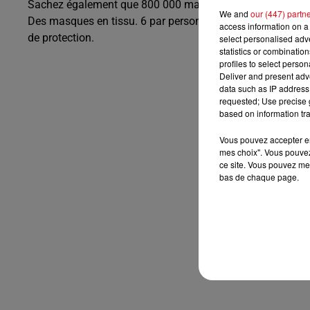
Sachez également que 800 000 masques sont actuellement 
We and
our (447) partn
Des masques en tissu. 6 par personne, lavables et réutili
access information on a 
de protection.
select personalised ad
statistics or combinatio
profiles to select person
Deliver and present adv
data such as IP address 
requested; Use precise g
based on information tra
Vous pouvez accepter en 
mes choix". Vous pouvez
ce site. Vous pouvez met
bas de chaque page.