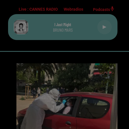
Live :
CANNES RADIO
Webradios
Podcasts
I Just Might
BRUNO MARS