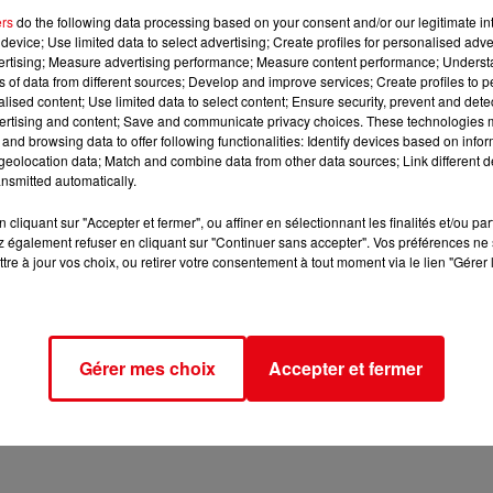
envoyés par la Poste aux personnes en situation de précarité.
ers
do the following data processing based on your consent and/or our legitimate int
sable 20 fois en moyenne. Ce qui représente en moyenne 60 jours
device; Use limited data to select advertising; Create profiles for personalised adver
vertising; Measure advertising performance; Measure content performance; Unders
ns of data from different sources; Develop and improve services; Create profiles to 
alised content; Use limited data to select content; Ensure security, prevent and detect
ertising and content; Save and communicate privacy choices. These technologies
and browsing data to offer following functionalities: Identify devices based on infor
eolocation data; Match and combine data from other data sources; Link different de
nsmitted automatically.
cliquant sur "Accepter et fermer", ou affiner en sélectionnant les finalités et/ou pa
 également refuser en cliquant sur "Continuer sans accepter". Vos préférences ne 
tre à jour vos choix, ou retirer votre consentement à tout moment via le lien "Gérer 
Gérer mes choix
Accepter et fermer