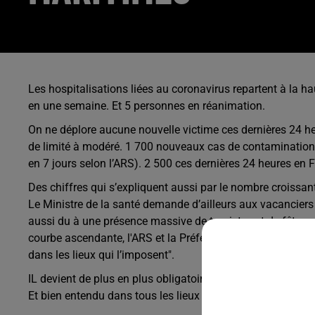
Les hospitalisations liées au coronavirus repartent à la h
en une semaine. Et 5 personnes en réanimation.
On ne déplore aucune nouvelle victime ces dernières 24 heur
de limité à modéré. 1 700 nouveaux cas de contamination 
en 7 jours selon l’ARS). 2 500 ces dernières 24 heures en 
Des chiffres qui s’expliquent aussi par le nombre croissa
Le Ministre de la santé demande d’ailleurs aux vacanciers q
aussi du à une présence massive de touristes et de fêtes p
courbe ascendante, l'ARS et la Préfecture rappelle la "la n
dans les lieux qui l’imposent".
IL devient de plus en plus obligatoire dans les espaces p
Et bien entendu dans tous les lieux publics fermés. Des op