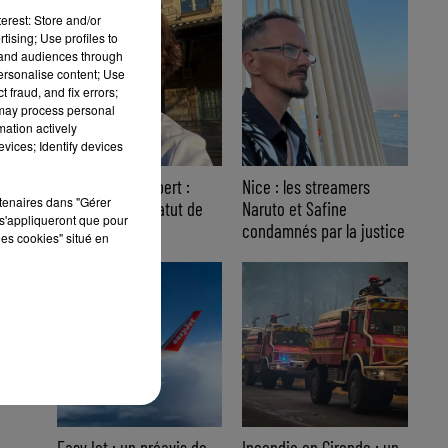
erest: Store and/or
tising; Use profiles to
tand audiences through
personalise content; Use
 fraud, and fix errors;
 may process personal
mation actively
vices; Identify devices
Affaire Jean Imbert :
Nice : les streamers
rtenaires dans "Gérer
placé sous le statut de
Naruto et Safine
s'appliqueront que pour
témoin assisté
condamnés par la justice
les cookies" situé en
EasyJet : un préavis de
Incendie en Gironde : un