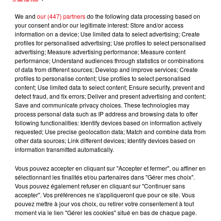
We and
our (447) partners
do the following data processing based on
your consent and/or our legitimate interest: Store and/or access
information on a device; Use limited data to select advertising; Create
profiles for personalised advertising; Use profiles to select personalised
advertising; Measure advertising performance; Measure content
performance; Understand audiences through statistics or combinations
of data from different sources; Develop and improve services; Create
profiles to personalise content; Use profiles to select personalised
content; Use limited data to select content; Ensure security, prevent and
detect fraud, and fix errors; Deliver and present advertising and content;
Save and communicate privacy choices. These technologies may
process personal data such as IP address and browsing data to offer
following functionalities: Identify devices based on information actively
requested; Use precise geolocation data; Match and combine data from
other data sources; Link different devices; Identify devices based on
information transmitted automatically.
CANICULE : 12 DÉPARTEMENTS EN VIGILANCE ORANGE CE WEEK-END
Vous pouvez accepter en cliquant sur "Accepter et fermer", ou affiner en
sélectionnant les finalités et/ou partenaires dans "Gérer mes choix".
Vous pouvez également refuser en cliquant sur "Continuer sans
accepter". Vos préférences ne s'appliqueront que pour ce site. Vous
pouvez mettre à jour vos choix, ou retirer votre consentement à tout
moment via le lien "Gérer les cookies" situé en bas de chaque page.