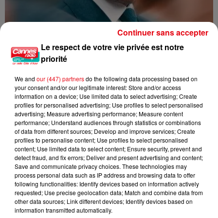
Continuer sans accepter
Le respect de votre vie privée est notre
priorité
We and
our (447) partners
do the following data processing based on
your consent and/or our legitimate interest: Store and/or access
Nice : Éric Ciotti saisit la justice après une chanson polémique
information on a device; Use limited data to select advertising; Create
profiles for personalised advertising; Use profiles to select personalised
advertising; Measure advertising performance; Measure content
performance; Understand audiences through statistics or combinations
of data from different sources; Develop and improve services; Create
profiles to personalise content; Use profiles to select personalised
content; Use limited data to select content; Ensure security, prevent and
detect fraud, and fix errors; Deliver and present advertising and content;
Save and communicate privacy choices. These technologies may
process personal data such as IP address and browsing data to offer
following functionalities: Identify devices based on information actively
requested; Use precise geolocation data; Match and combine data from
other data sources; Link different devices; Identify devices based on
information transmitted automatically.