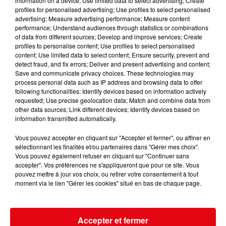
information on a device; Use limited data to select advertising; Create
profiles for personalised advertising; Use profiles to select personalised
advertising; Measure advertising performance; Measure content
performance; Understand audiences through statistics or combinations
of data from different sources; Develop and improve services; Create
profiles to personalise content; Use profiles to select personalised
content; Use limited data to select content; Ensure security, prevent and
detect fraud, and fix errors; Deliver and present advertising and content;
Fin : 14 août 2026
Save and communicate privacy choices. These technologies may
GAGNEZ UN PANIER "SPECIAL BARBECUE" AVEC SUPER U ANTIBES
process personal data such as IP address and browsing data to offer
following functionalities: Identify devices based on information actively
requested; Use precise geolocation data; Match and combine data from
other data sources; Link different devices; Identify devices based on
information transmitted automatically.
Vous pouvez accepter en cliquant sur "Accepter et fermer", ou affiner en
sélectionnant les finalités et/ou partenaires dans "Gérer mes choix".
Vous pouvez également refuser en cliquant sur "Continuer sans
accepter". Vos préférences ne s'appliqueront que pour ce site. Vous
pouvez mettre à jour vos choix, ou retirer votre consentement à tout
moment via le lien "Gérer les cookies" situé en bas de chaque page.
Accepter et fermer