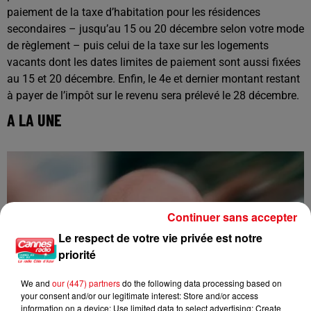
paiement de la taxe d’habitation pour les résidences
secondaires – jusqu’au 15 ou 20 décembre selon votre mode
de règlement – puis celui de la taxe sur les logements
vacants dont les dates limites de paiement sont aussi fixées
au 15 et 20 décembre. Enfin, le 4e et dernier montant restant
à payer de l’impôt sur le revenu sera prélevé le 28 décembre.
A LA UNE
Continuer sans accepter
Le respect de votre vie privée est notre
priorité
We and
our (447) partners
do the following data processing based on
your consent and/or our legitimate interest: Store and/or access
information on a device; Use limited data to select advertising; Create