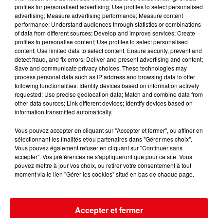
profiles for personalised advertising; Use profiles to select personalised
advertising; Measure advertising performance; Measure content
performance; Understand audiences through statistics or combinations
of data from different sources; Develop and improve services; Create
profiles to personalise content; Use profiles to select personalised
content; Use limited data to select content; Ensure security, prevent and
detect fraud, and fix errors; Deliver and present advertising and content;
Save and communicate privacy choices. These technologies may
process personal data such as IP address and browsing data to offer
following functionalities: Identify devices based on information actively
requested; Use precise geolocation data; Match and combine data from
other data sources; Link different devices; Identify devices based on
Nice : Éric Ciotti saisit la justice après une chanson polémique
information transmitted automatically.
Vous pouvez accepter en cliquant sur "Accepter et fermer", ou affiner en
sélectionnant les finalités et/ou partenaires dans "Gérer mes choix".
Vous pouvez également refuser en cliquant sur "Continuer sans
accepter". Vos préférences ne s'appliqueront que pour ce site. Vous
pouvez mettre à jour vos choix, ou retirer votre consentement à tout
moment via le lien "Gérer les cookies" situé en bas de chaque page.
Accepter et fermer